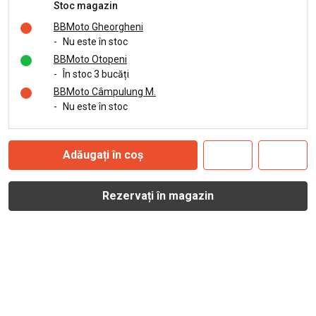
Stoc magazin
BBMoto Gheorgheni
-
Nu este în stoc
BBMoto Otopeni
-
În stoc 3 bucăți
BBMoto Câmpulung M.
-
Nu este în stoc
Adăugați în coș
Rezervați în magazin