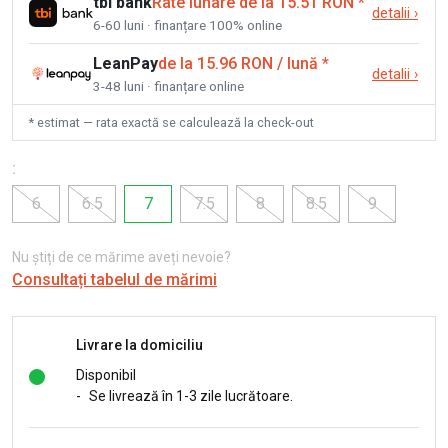
tbi bank
Rate lunare de la 15.51 RON
*
detalii
›
6-60 luni · finanțare 100% online
LeanPay
de la 15.96 RON / lună
*
detalii
›
3-48 luni · finanțare online
* estimat — rata exactă se calculează la check-out
:
6
6.5
7
7.5
8
8.5
9
Nu știți de ce mărime aveți nevoie?
Consultați tabelul de mărimi
Livrare la domiciliu
Disponibil
-
Se livrează în 1-3 zile lucrătoare.