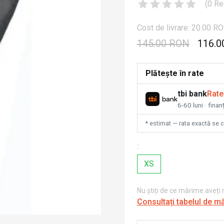
(
0
Re
Cost de livrare: 20.00 R
145.00 RON
116.0
Plătește în rate
tbi bank
Rate
6-60 luni · fina
* estimat — rata exactă se 
:
XS
Nu știți de ce mărime aveți
Consultați tabelul de m