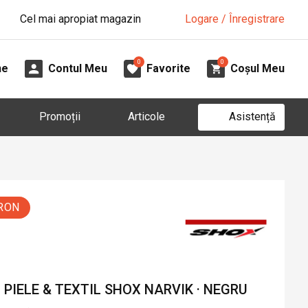
Cel mai apropiat magazin
Logare / Înregistrare
0
0
ne
Contul Meu
Favorite
Coșul Meu
Asistență
Promoții
Articole
 RON
PIELE & TEXTIL SHOX NARVIK · NEGRU