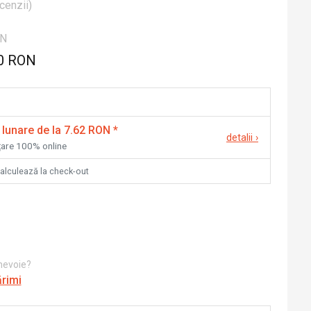
cenzii
)
ON
0 RON
 lunare de la 7.62 RON
*
detalii
›
nțare 100% online
calculează la check-out
 nevoie?
ărimi