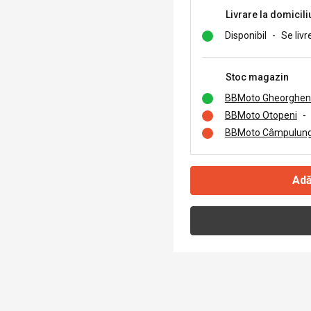
Livrare la domicili
Disponibil
-
Se livr
Stoc magazin
BBMoto Gheorghen
BBMoto Otopeni
-
BBMoto Câmpulung
Adă