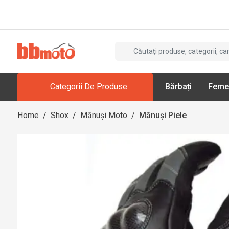
Categorii De Produse
Bărbați
Feme
Home
/
Shox
/
Mănuși Moto
/
Mănuși Piele