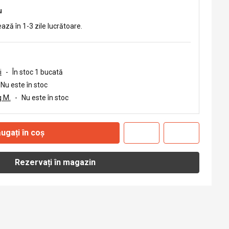
u
ează în 1-3 zile lucrătoare.
i
-
În stoc 1 bucată
Nu este în stoc
 M.
-
Nu este în stoc
ugați în coș
Rezervați în magazin