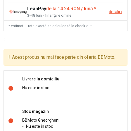
LeanPay
de la 14.24 RON / lună
*
detalii
›
3-48 luni · finanțare online
* estimat — rata exactă se calculează la check-out
:
!
Acest produs nu mai face parte din oferta BBMoto.
Livrare la domiciliu
Nu este în stoc
-
Stoc magazin
BBMoto Gheorgheni
-
Nu este în stoc