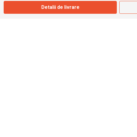
Marți - Sâmbătă: 09:00 - 17:00
Detalii de livrare
0745 153 295
info@bbmoto.ro
Magazin
Otopeni
Str. Ferme D Nr. 2
Otopeni, Ilfov
Marți - Sâmbătă: 10:00 - 18:00