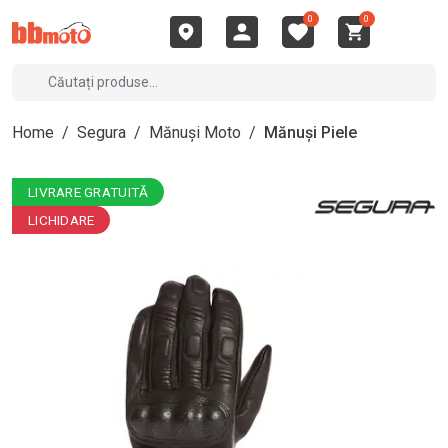
0
0
Home
/
Segura
/
Mănuși Moto
/
Mănuși Piele
LIVRARE GRATUITĂ
LICHIDARE