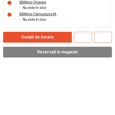
BBMoto Otopeni
-
Nu este în stoc
BBMoto Câmpulung M.
-
Nu este în stoc
Detalii de livrare
Rezervați în magazin