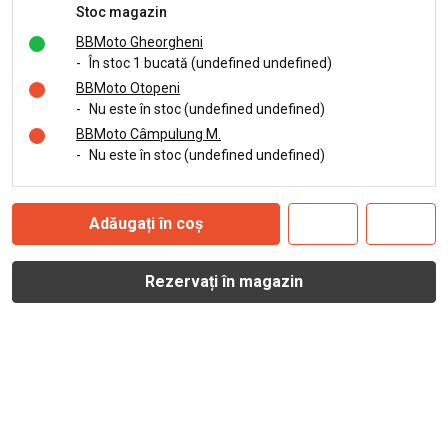
Stoc magazin
BBMoto Gheorgheni
-
În stoc 1 bucată (undefined undefined)
BBMoto Otopeni
-
Nu este în stoc (undefined undefined)
BBMoto Câmpulung M.
-
Nu este în stoc (undefined undefined)
Adăugați în coș
Rezervați în magazin