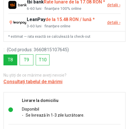
tbi bank
Rate lunare de la 17.08 RON
*
detalii
›
6-60 luni · finanțare 100% online
LeanPay
de la 15.48 RON / lună
*
detalii
›
3-60 luni · finanțare online
* estimat — rata exactă se calculează la check-out
:
(
Cod produs
:
3660815107645
)
T8
T9
T10
Nu știți de ce mărime aveți nevoie?
Consultați tabelul de mărimi
Livrare la domiciliu
Disponibil
-
Se livrează în 1-3 zile lucrătoare.