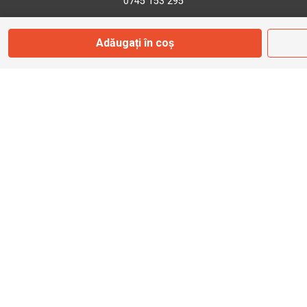
0745 153 295
Adăugați în coș
info@bbmoto.ro
Magazin
Otopeni
Str. Ferme D Nr. 2
Otopeni, Ilfov
Marți - Sâmbătă: 10:00 - 18:00
0755 141 155