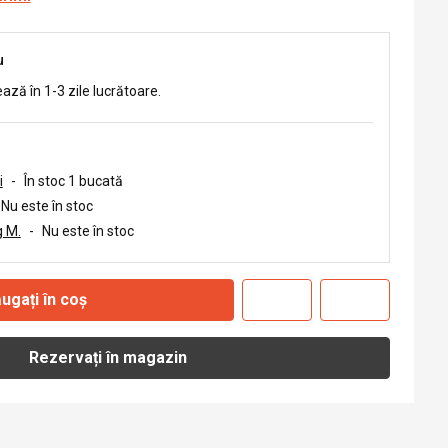
u
ează în 1-3 zile lucrătoare.
i
-
În stoc 1 bucată
Nu este în stoc
 M.
-
Nu este în stoc
ugați în coș
Rezervați în magazin