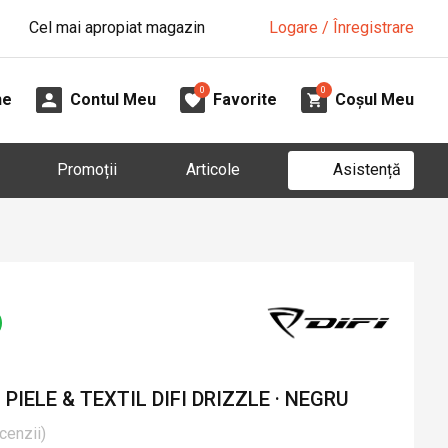
Cel mai apropiat magazin
Logare / Înregistrare
0
0
ne
Contul Meu
Favorite
Coșul Meu
Asistență
Promoții
Articole
IELE & TEXTIL DIFI DRIZZLE · NEGRU
cenzii
)