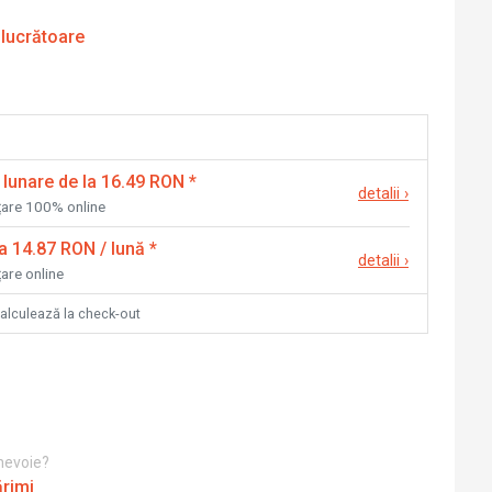
 lucrătoare
 lunare de la 16.49 RON
*
detalii
›
nțare 100% online
la 14.87 RON / lună
*
detalii
›
țare online
calculează la check-out
 nevoie?
ărimi