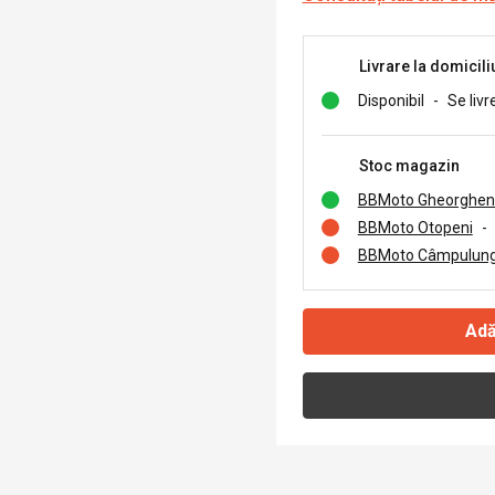
Livrare la domicili
Disponibil
-
Se livr
Stoc magazin
BBMoto Gheorghen
BBMoto Otopeni
-
BBMoto Câmpulung
Adă