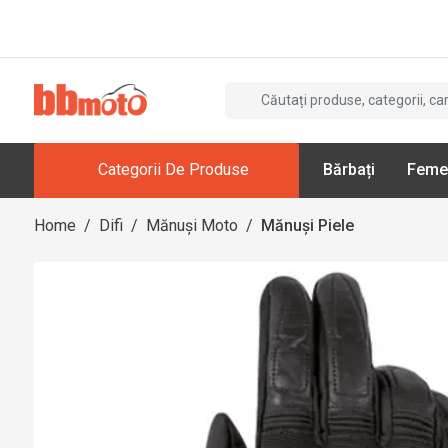
Categorii De Produse
Bărbați
Feme
Home
/
Difi
/
Mănuși Moto
/
Mănuși Piele