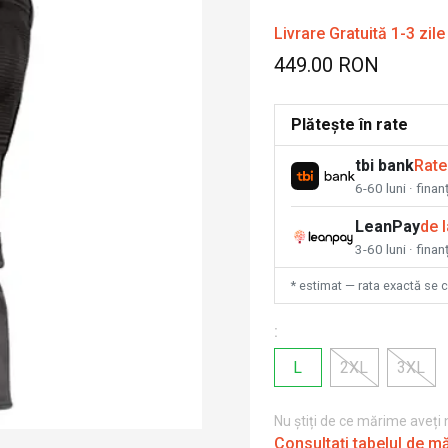
Livrare Gratuită 1-3 zile
449.00 RON
Plătește în rate
tbi bank
Rate
6-60 luni · fina
LeanPay
de 
3-60 luni · finan
* estimat — rata exactă se 
:
L
2XL
3XL
Nu știți de ce mărime aveți
Consultați tabelul de m