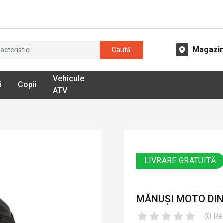
Magazi
Caută
Vehicule
i
Copii
ATV
LIVRARE GRATUITĂ
MĂNUȘI MOTO DIN P
(
0
Re