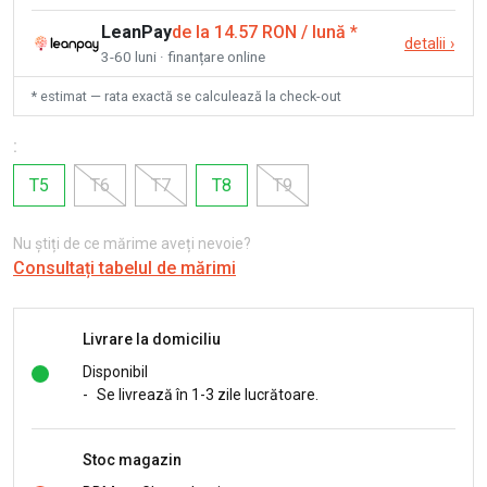
LeanPay
de la 14.57 RON / lună
*
detalii
›
3-60 luni · finanțare online
* estimat — rata exactă se calculează la check-out
:
T5
T6
T7
T8
T9
Nu știți de ce mărime aveți nevoie?
Consultați tabelul de mărimi
Livrare la domiciliu
Disponibil
-
Se livrează în 1-3 zile lucrătoare.
Stoc magazin