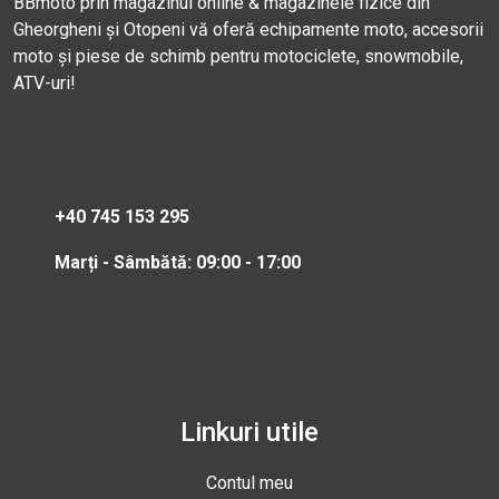
BBmoto prin magazinul online & magazinele fizice din
Gheorgheni și Otopeni vă oferă echipamente moto, accesorii
moto și piese de schimb pentru motociclete, snowmobile,
ATV-uri!
+40 745 153 295
Marți - Sâmbătă: 09:00 - 17:00
Linkuri utile
Contul meu