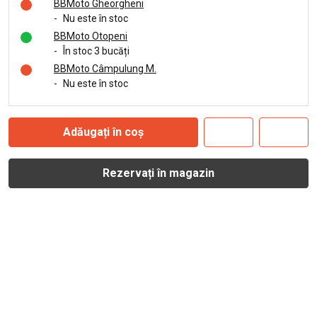
BBMoto Gheorgheni
-
Nu este în stoc
BBMoto Otopeni
-
În stoc 3 bucăți
BBMoto Câmpulung M.
-
Nu este în stoc
Adăugați în coș
Rezervați în magazin