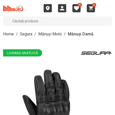
0
0
Home
/
Segura
/
Mănuși Moto
/
Mănuși Damă
LIVRARE GRATUITĂ