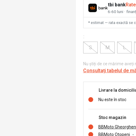
tbi bank
Rate
6-60 luni · fina
* estimat — rata exactă se 
:
S
M
L
Nu știți de ce mărime aveți
Consultați tabelul de m
Livrare la domicili
Nu este în stoc
Stoc magazin
BBMoto Gheorghen
BBMoto Otopeni
-