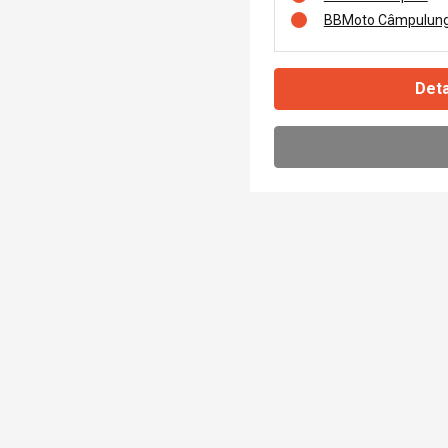
BBMoto Câmpulung
Deta