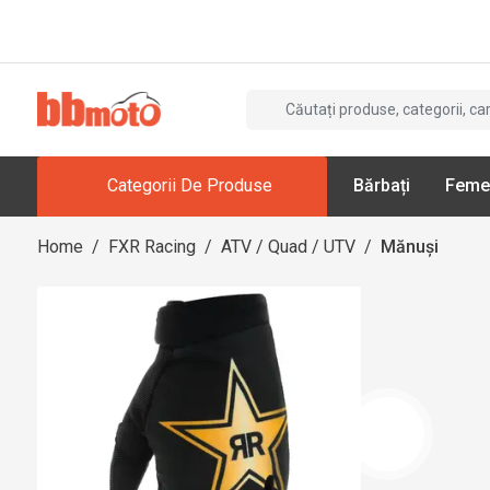
Categorii De Produse
Bărbați
Feme
Home
/
FXR Racing
/
ATV / Quad / UTV
/
Mănuși