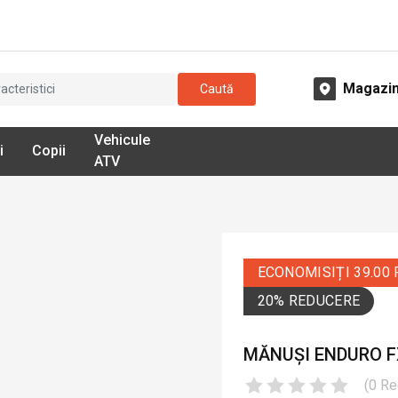
Magazi
Caută
Vehicule
i
Copii
ATV
ECONOMISIȚI 39.00
20% REDUCERE
MĂNUȘI ENDURO FX
(
0
Re