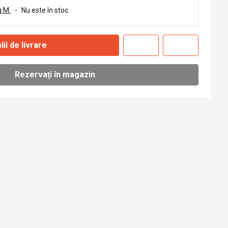
 M.
-
Nu este în stoc
lii de livrare
Rezervați în magazin