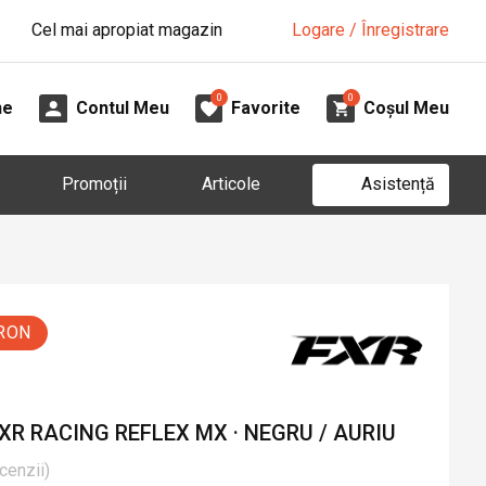
Cel mai apropiat magazin
Logare / Înregistrare
0
0
ne
Contul Meu
Favorite
Coșul Meu
Asistență
Promoții
Articole
 RON
R RACING REFLEX MX · NEGRU / AURIU
cenzii
)