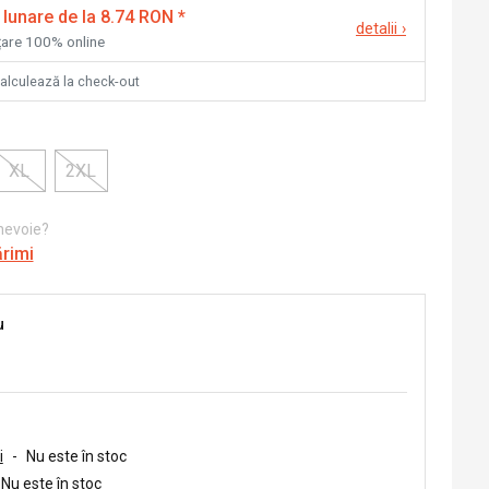
 lunare de la 8.74 RON
*
detalii
›
nțare 100% online
calculează la check-out
XL
2XL
 nevoie?
ărimi
u
i
-
Nu este în stoc
Nu este în stoc