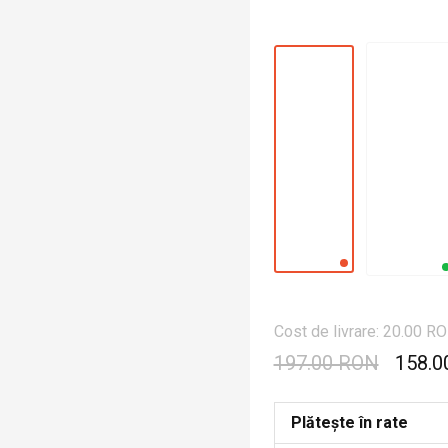
Cost de livrare: 20.00 R
197.00 RON
158.0
Plătește în rate