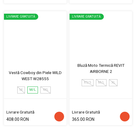
LIVRARE GRATUITĂ
LIVRARE GRATUITĂ
Bluză Moto Termică REVIT
AIRBORNE 2
Vestă Cowboy din Piele WILD
WEST W28555
XS/S
M/L
XL
M
M/L
4XL
Livrare Gratuită
Livrare Gratuită
408.00 RON
365.00 RON