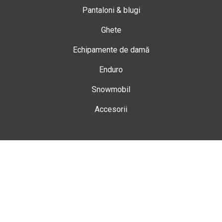
Pantaloni & blugi
Ghete
Echipamente de damă
Enduro
Snowmobil
Accesorii
Magazin
Gheorgheni
Str. Nicolae Bălcescu Nr. 100
Gheorgheni, Harghita