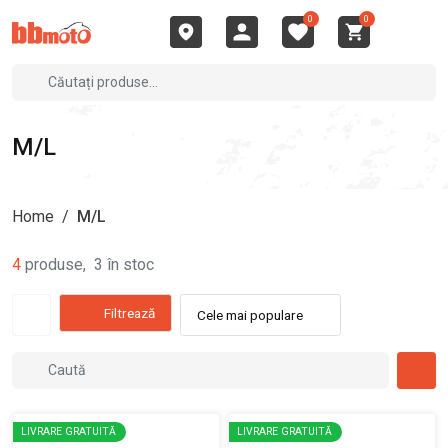
0
0
M/L
Home
/
M/L
4
produse
,
3
în stoc
Filtrează
Cele mai populare
LIVRARE GRATUITĂ
LIVRARE GRATUITĂ