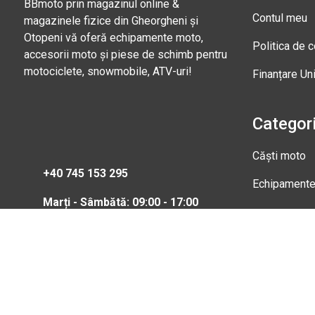
BBmoto prin magazinul online &
Contul meu
magazinele fizice din Gheorgheni și
Otopeni vă oferă echipamente moto,
Politica de c
accesorii moto și piese de schimb pentru
motociclete, snowmobile, ATV-uri!
Finanțare Un
Categori
Căști moto
+40 745 153 295
Echipament
Marți - Sâmbătă: 09:00 - 17:00
Magazi
Str. Nic
Gheorgh
Marți - 