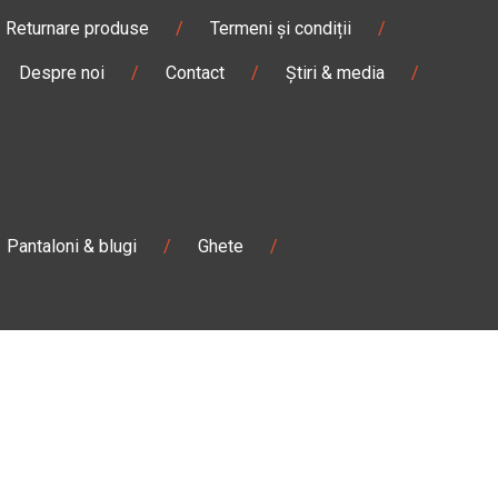
Returnare produse
/
Termeni și condiții
/
Despre noi
/
Contact
/
Știri & media
/
Pantaloni & blugi
/
Ghete
/
Magazin
Câmpulung M.
Str. Valea Seacă nr. 5
Câmpulung Moldovenesc, Suceava
:00
Marți - Sâmbătă: 10:00 - 18:00