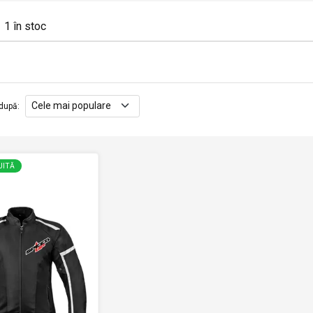
1
în stoc
după
:
UITĂ