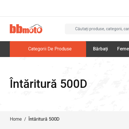
Categorii De Produse
Bărbați
Feme
Întăritură 500D
Home
/
Întăritură 500D