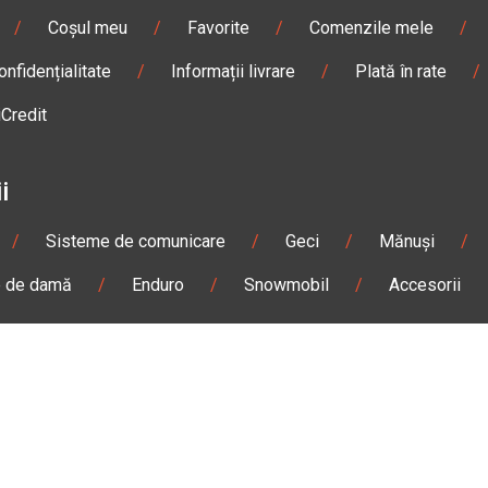
/
Coșul meu
/
Favorite
/
Comenzile mele
/
onfidențialitate
/
Informații livrare
/
Plată în rate
/
iCredit
i
/
Sisteme de comunicare
/
Geci
/
Mănuși
/
e de damă
/
Enduro
/
Snowmobil
/
Accesorii
n
Gheorgheni
Magazin
Otopeni
olae Bălcescu Nr. 100
Str. Ferme D Nr. 2
eni, Harghita
Otopeni, Ilfov
Sâmbătă: 09:00 - 17:00
Marți - Sâmbătă: 10:00 - 18