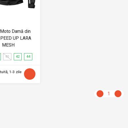
 Moto Damă din
 SPEED UP LARA
MESH
40
42
44
uită, 1-3 zile
1