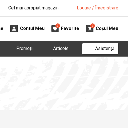
Cel mai apropiat magazin
Logare / Înregistrare
0
0
ne
Contul Meu
Favorite
Coșul Meu
Asistență
Promoții
Articole