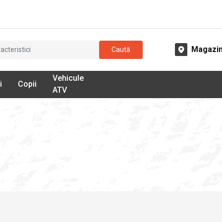
Magazi
Caută
Vehicule
i
Copii
ATV