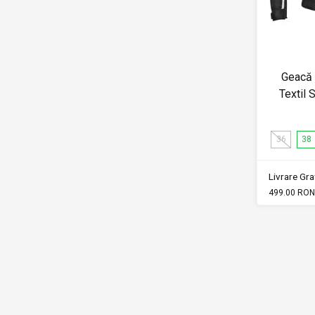
Geacă
Textil
36
38
Livrare Grat
499.00 RON