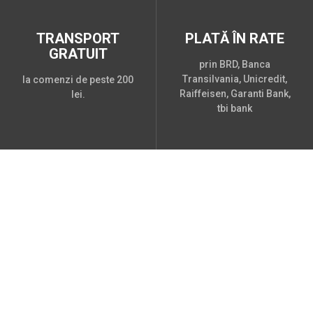
TRANSPORT
PLATĂ ÎN RATE
GRATUIT
prin BRD, Banca
Transilvania, Unicredit,
la comenzi de peste 200
Raiffeisen, Garanti Bank,
lei.
tbi bank