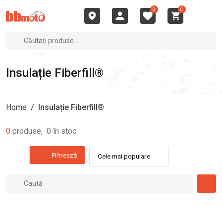
0
0
Insulație Fiberfill®
Home
/
Insulație Fiberfill®
0
produse
,
0
în stoc
Filtrează
Cele mai populare