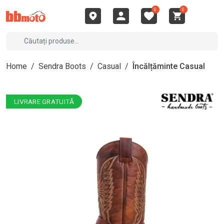
0
0
Home
/
Sendra Boots
/
Casual
/
Încălțăminte Casual
LIVRARE GRATUITĂ