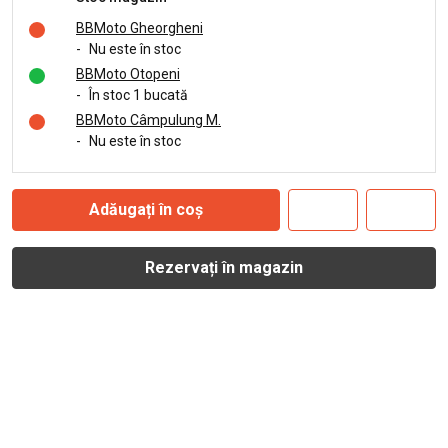
BBMoto Gheorgheni
-
Nu este în stoc
BBMoto Otopeni
-
În stoc 1 bucată
BBMoto Câmpulung M.
-
Nu este în stoc
Adăugați în coș
Rezervați în magazin