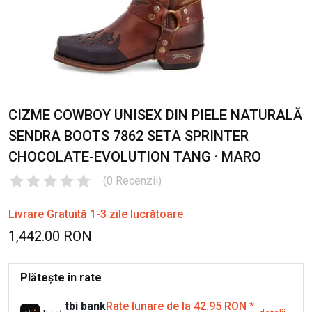
CIZME COWBOY UNISEX DIN PIELE NATURALĂ
SENDRA BOOTS 7862 SETA SPRINTER
CHOCOLATE-EVOLUTION TANG · MARO
(
0
Recenzii
)
Livrare Gratuită 1-3 zile lucrătoare
1,442.00 RON
Plătește în rate
tbi bank
Rate lunare de la 42.95 RON
*