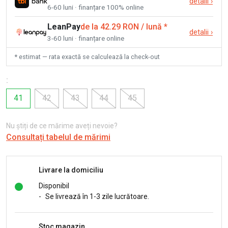
detalii
›
6-60 luni · finanțare 100% online
LeanPay
de la 42.29 RON / lună
*
detalii
›
3-60 luni · finanțare online
* estimat — rata exactă se calculează la check-out
:
41
42
43
44
45
Nu știți de ce mărime aveți nevoie?
Consultați tabelul de mărimi
Livrare la domiciliu
Disponibil
-
Se livrează în 1-3 zile lucrătoare.
Stoc magazin