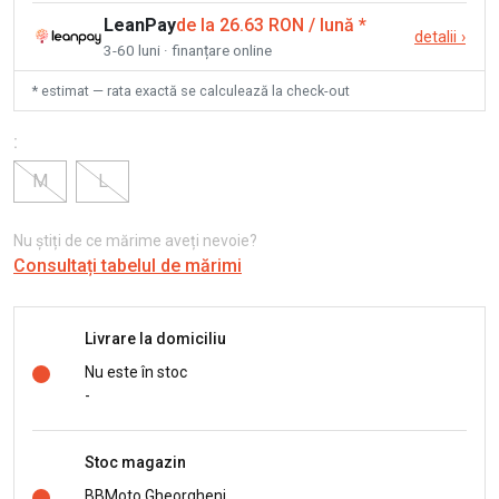
LeanPay
de la 26.63 RON / lună
*
detalii
›
3-60 luni · finanțare online
* estimat — rata exactă se calculează la check-out
:
M
L
Nu știți de ce mărime aveți nevoie?
Consultați tabelul de mărimi
Livrare la domiciliu
Nu este în stoc
-
Stoc magazin
BBMoto Gheorgheni