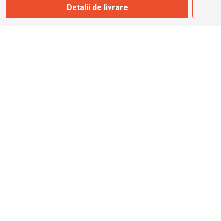
Detalii de livrare
info@bbmoto.ro
Magazin
Otopeni
Str. Ferme D Nr. 2
Otopeni, Ilfov
Marți - Sâmbătă: 10:00 - 18:00
0755 141 155
otopeni@bbmoto.ro