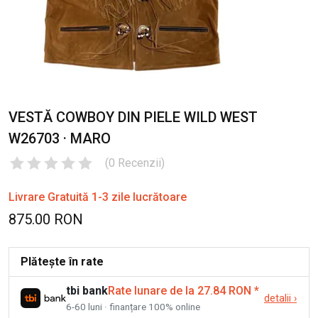
VESTĂ COWBOY DIN PIELE WILD WEST
W26703 · MARO
(
0
Recenzii
)
Livrare Gratuită 1-3 zile lucrătoare
875.00 RON
Plătește în rate
tbi bank
Rate lunare de la 27.84 RON
*
detalii
›
6-60 luni · finanțare 100% online