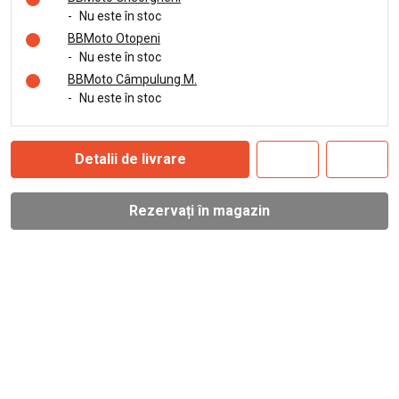
-
Nu este în stoc
BBMoto Otopeni
-
Nu este în stoc
BBMoto Câmpulung M.
-
Nu este în stoc
Detalii de livrare
Rezervați în magazin