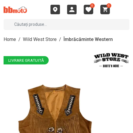
0
0
Home
/
Wild West Store
/
Îmbrăcăminte Western
LIVRARE GRATUITĂ