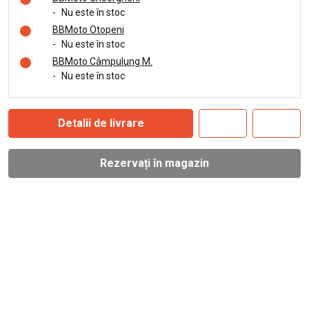
-
Nu este în stoc
BBMoto Otopeni
-
Nu este în stoc
BBMoto Câmpulung M.
-
Nu este în stoc
Detalii de livrare
Rezervați în magazin