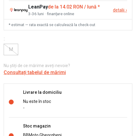
LeanPay
de la 14.02 RON / lună
*
detalii
›
3-36 luni · finanțare online
* estimat — rata exactă se calculează la check-out
:
M
Nu știți de ce mărime aveți nevoie?
Consultați tabelul de mărimi
Livrare la domiciliu
Nu este în stoc
-
Stoc magazin
BBMoto Gheorgheni