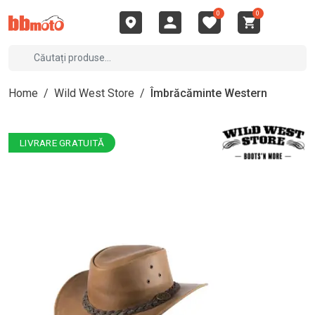
0
0
Home
/
Wild West Store
/
Îmbrăcăminte Western
LIVRARE GRATUITĂ