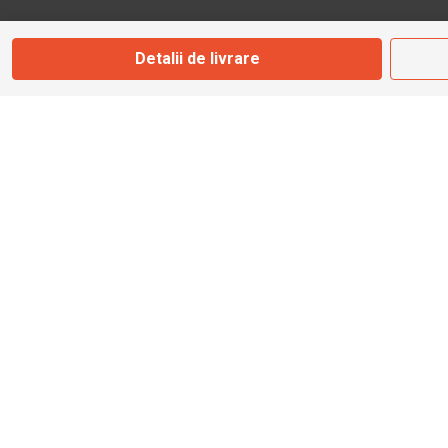
Marți - Sâmbătă: 09:00 - 17:00
Detalii de livrare
0745 153 295
info@bbmoto.ro
Magazin
Otopeni
Str. Ferme D Nr. 2
Otopeni, Ilfov