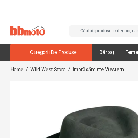
Categorii De Produse
Bărbați
Feme
Home
/
Wild West Store
/
Îmbrăcăminte Western