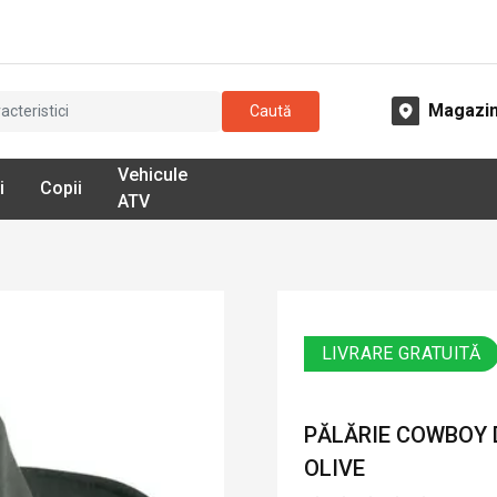
Magazi
Caută
Vehicule
i
Copii
ATV
LIVRARE GRATUITĂ
PĂLĂRIE COWBOY D
OLIVE