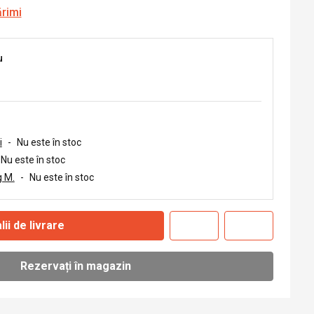
ărimi
u
i
-
Nu este în stoc
Nu este în stoc
 M.
-
Nu este în stoc
lii de livrare
Rezervați în magazin