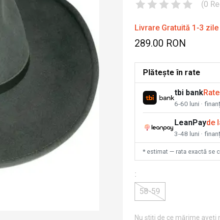
(
0
Re
Livrare Gratuită 1-3 zile
289.00 RON
Plătește în rate
tbi bank
Rate
6-60 luni · fina
LeanPay
de 
3-48 luni · finan
* estimat — rata exactă se 
:
58-59
Nu știți de ce mărime aveți