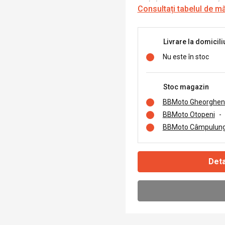
Consultați tabelul de m
Livrare la domicili
Nu este în stoc
Stoc magazin
BBMoto Gheorghen
BBMoto Otopeni
-
BBMoto Câmpulung
Deta