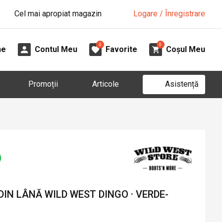
Cel mai apropiat magazin
Logare / Înregistrare
0
0
ne
Contul Meu
Favorite
Coșul Meu
Asistență
Promoții
Articole
IN LÂNĂ WILD WEST DINGO · VERDE-