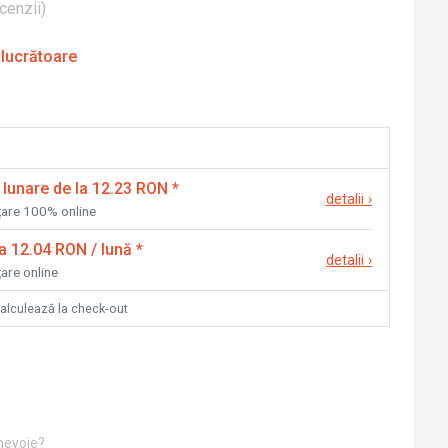
cenzii
)
 lucrătoare
 lunare de la 12.23 RON
*
detalii
›
nțare 100% online
la 12.04 RON / lună
*
detalii
›
țare online
calculează la check-out
 nevoie?