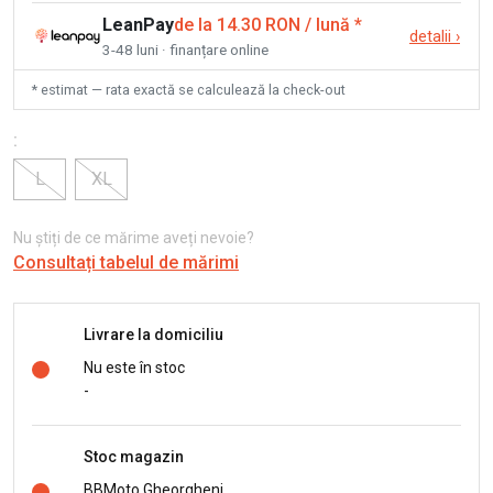
LeanPay
de la 14.30 RON / lună
*
detalii
›
3-48 luni · finanțare online
* estimat — rata exactă se calculează la check-out
:
L
XL
Nu știți de ce mărime aveți nevoie?
Consultați tabelul de mărimi
Livrare la domiciliu
Nu este în stoc
-
Stoc magazin
BBMoto Gheorgheni