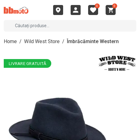
0
0
Home
/
Wild West Store
/
Îmbrăcăminte Western
LIVRARE GRATUITĂ