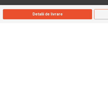
Marți - Sâmbătă: 09:00 - 17:00
Detalii de livrare
0745 153 295
info@bbmoto.ro
Magazin
Otopeni
Str. Ferme D Nr. 2
Otopeni, Ilfov