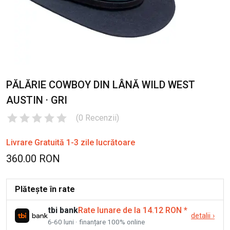
PĂLĂRIE COWBOY DIN LÂNĂ WILD WEST
AUSTIN · GRI
(
0
Recenzii
)
Livrare Gratuită 1-3 zile lucrătoare
360.00 RON
Plătește în rate
tbi bank
Rate lunare de la 14.12 RON
*
detalii
›
6-60 luni · finanțare 100% online