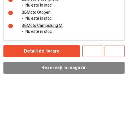
-
Nu este în stoc
BBMoto Otopeni
-
Nu este în stoc
BBMoto Câmpulung M.
-
Nu este în stoc
Detalii de livrare
Rezervați în magazin