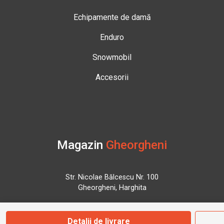
Echipamente de damă
Enduro
Snowmobil
Accesorii
Magazin
Gheorgheni
Str. Nicolae Bălcescu Nr. 100
Gheorgheni, Harghita
Marți - Sâmbătă: 09:00 - 17:00
Detalii de livrare