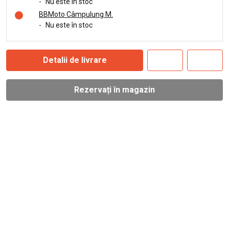
-
Nu este în stoc
BBMoto Câmpulung M.
-
Nu este în stoc
Detalii de livrare
Rezervați în magazin