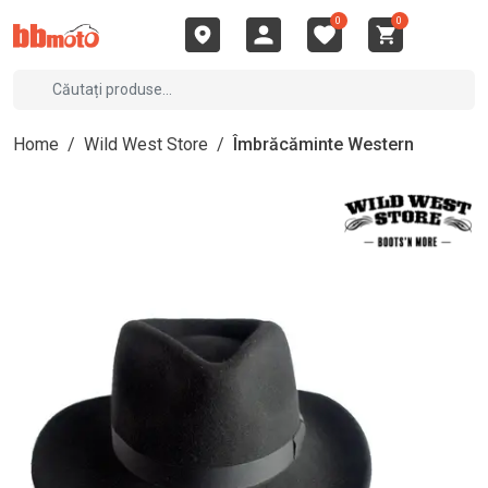
0
0
Home
/
Wild West Store
/
Îmbrăcăminte Western