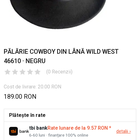
PĂLĂRIE COWBOY DIN LÂNĂ WILD WEST
46610 · NEGRU
(
0
Recenzii
)
Cost de livrare: 20.00 RON
189.00 RON
Plătește în rate
tbi bank
Rate lunare de la 9.57 RON
*
detalii
›
6-60 luni · finanțare 100% online