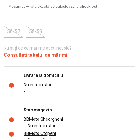
* estimat — rata exactă se calculează la check-out
:
56-57
58-59
Nu știți de ce mărime aveți nevoie?
Consultați tabelul de mărimi
Livrare la domiciliu
Nu este în stoc
-
Stoc magazin
BBMoto Gheorgheni
-
Nu este în stoc
BBMoto Otopeni