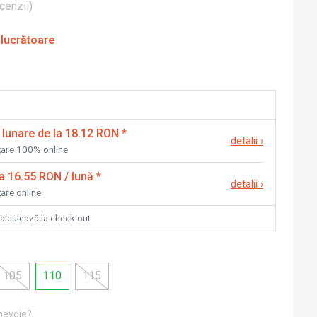
cenzii
)
 lucrătoare
 lunare de la 18.12 RON
*
detalii
›
nțare 100% online
la 16.55 RON / lună
*
detalii
›
țare online
calculează la check-out
105
110
115
 nevoie?