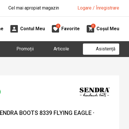
Cel mai apropiat magazin
Logare / Înregistrare
0
0
ne
Contul Meu
Favorite
Coșul Meu
Asistență
Promoții
Articole
SENDRA BOOTS 8339 FLYING EAGLE ·