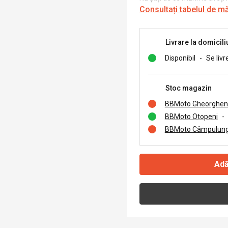
Consultați tabelul de m
Livrare la domicili
Disponibil
-
Se livr
Stoc magazin
BBMoto Gheorghen
BBMoto Otopeni
-
BBMoto Câmpulung
Adă