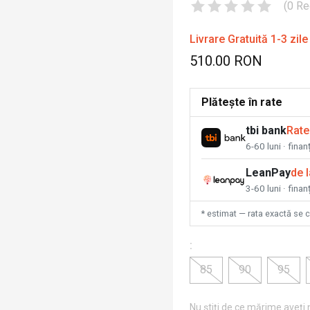
(
0
Re
Livrare Gratuită 1-3 zile
510.00 RON
Plătește în rate
tbi bank
Rate
6-60 luni · fina
LeanPay
de 
3-60 luni · finan
* estimat — rata exactă se 
:
85
90
95
Nu știți de ce mărime aveți