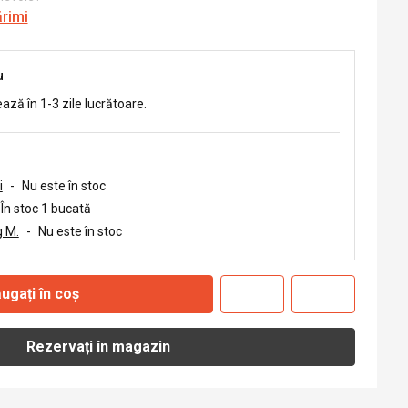
ărimi
u
ează în 1-3 zile lucrătoare.
i
-
Nu este în stoc
În stoc 1 bucată
 M.
-
Nu este în stoc
ugați în coș
Rezervați în magazin