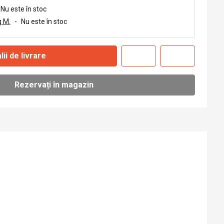
Nu este în stoc
 M.
-
Nu este în stoc
lii de livrare
Rezervați în magazin