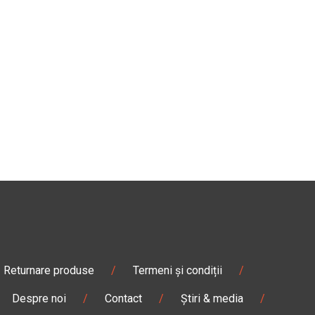
Returnare produse
/
Termeni și condiții
/
Despre noi
/
Contact
/
Știri & media
/