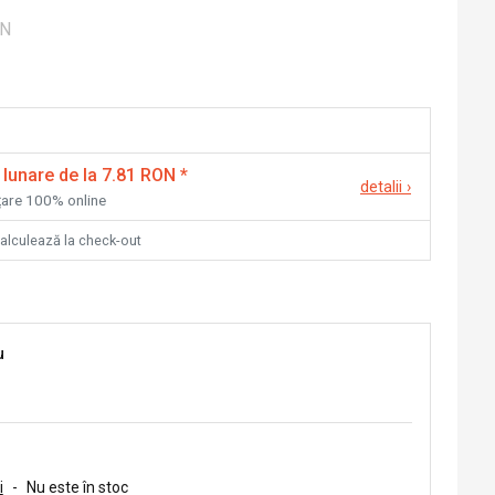
ON
 lunare de la 7.81 RON
*
detalii
›
nțare 100% online
calculează la check-out
u
i
-
Nu este în stoc