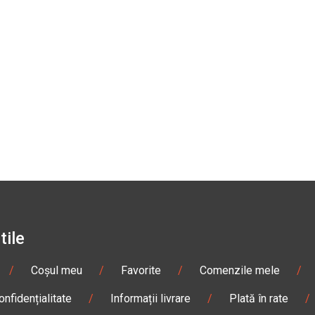
tile
/
Coșul meu
/
Favorite
/
Comenzile mele
/
onfidențialitate
/
Informații livrare
/
Plată în rate
/