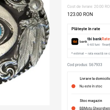
Cost de livrare: 20.00 R
123.00 RON
Plătește în rate
tbi bank
Rate
6-60 luni · fina
* estimat — rata exactă se 
Cod produs
:
S67933
Livrare la domicili
Nu este în stoc
Stoc magazin
BBMoto Gheorghen