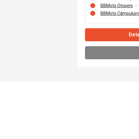
BBMoto Otopeni
-
BBMoto Câmpulung
Deta