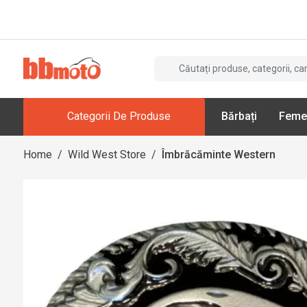
Categorii De Produse
Bărbați
Feme
Home
/
Wild West Store
/
Îmbrăcăminte Western