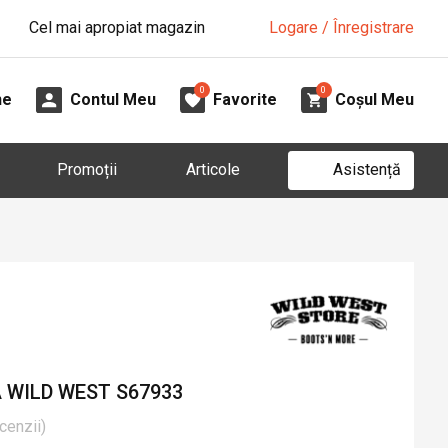
Cel mai apropiat magazin
Logare / Înregistrare
0
0
ne
Contul Meu
Favorite
Coșul Meu
Asistență
Promoții
Articole
WILD WEST S67933
cenzii
)