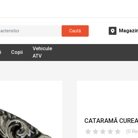
Magazi
Caută
Vehicule
i
Copii
ATV
CATARAMĂ CUREA 
(
0
Re