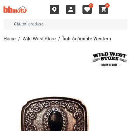
0
0
Home
/
Wild West Store
/
Îmbrăcăminte Western