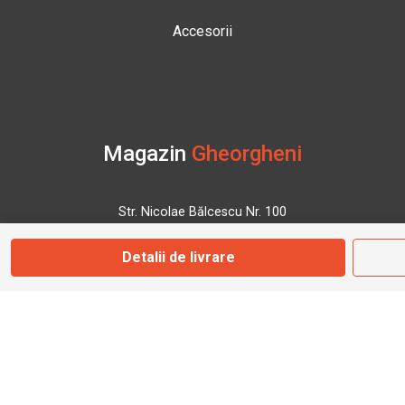
Accesorii
Magazin
Gheorgheni
Str. Nicolae Bălcescu Nr. 100
Gheorgheni, Harghita
Detalii de livrare
Marți - Sâmbătă: 09:00 - 17:00
0745 153 295