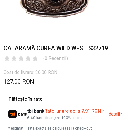
CATARAMĂ CUREA WILD WEST S32719
(
0
Recenzii
)
Cost de livrare: 20.00 RON
127.00 RON
Plătește în rate
tbi bank
Rate lunare de la 7.91 RON
*
detalii
›
6-60 luni · finanțare 100% online
* estimat — rata exactă se calculează la check-out