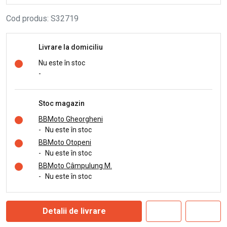
Cod produs
:
S32719
Livrare la domiciliu
Nu este în stoc
-
Stoc magazin
BBMoto Gheorgheni
-
Nu este în stoc
BBMoto Otopeni
-
Nu este în stoc
BBMoto Câmpulung M.
-
Nu este în stoc
Detalii de livrare