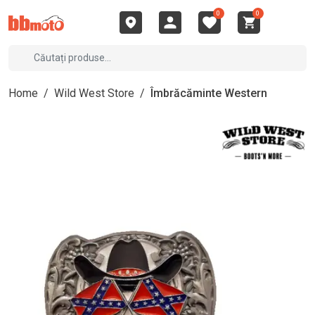
0
0
Home
/
Wild West Store
/
Îmbrăcăminte Western