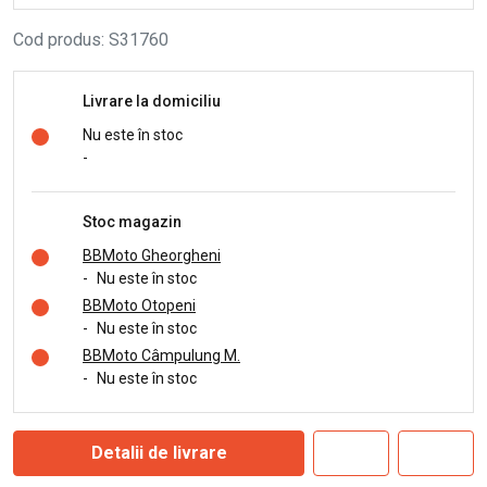
Cod produs
:
S31760
Livrare la domiciliu
Nu este în stoc
-
Stoc magazin
BBMoto Gheorgheni
-
Nu este în stoc
BBMoto Otopeni
-
Nu este în stoc
BBMoto Câmpulung M.
-
Nu este în stoc
Detalii de livrare