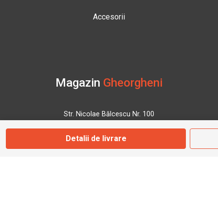
Accesorii
Magazin
Gheorgheni
Str. Nicolae Bălcescu Nr. 100
Gheorgheni, Harghita
Detalii de livrare
Marți - Sâmbătă: 09:00 - 17:00
0745 153 295