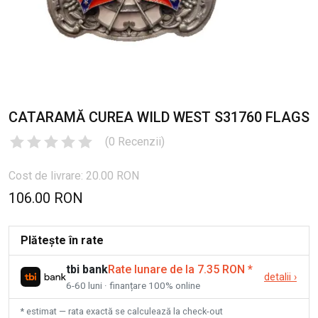
CATARAMĂ CUREA WILD WEST S31760 FLAGS
(
0
Recenzii
)
Cost de livrare: 20.00 RON
106.00 RON
Plătește în rate
tbi bank
Rate lunare de la 7.35 RON
*
detalii
›
6-60 luni · finanțare 100% online
* estimat — rata exactă se calculează la check-out