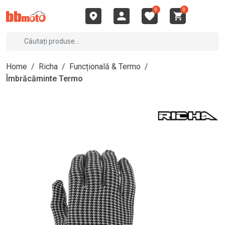
0
0
Home
/
Richa
/
Funcțională & Termo
/
Îmbrăcăminte Termo