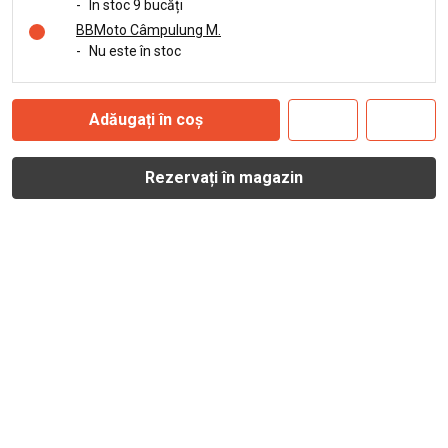
-
În stoc 9 bucăți
BBMoto Câmpulung M.
-
Nu este în stoc
Adăugați în coș
Rezervați în magazin