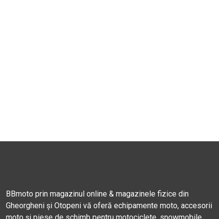
BBmoto prin magazinul online & magazinele fizice din
Gheorgheni și Otopeni vă oferă echipamente moto, accesorii
moto și piese de schimb pentru motociclete, snowmobile,