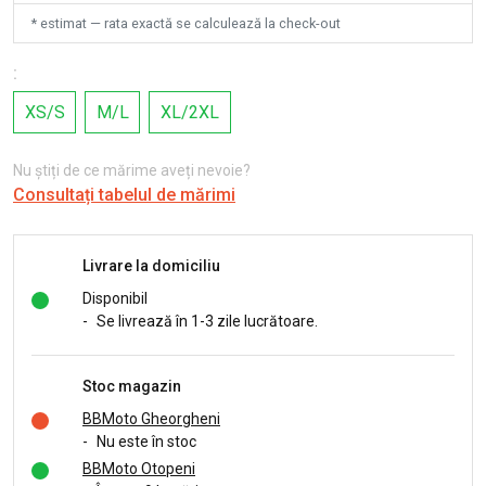
* estimat — rata exactă se calculează la check-out
:
XS/S
M/L
XL/2XL
Nu știți de ce mărime aveți nevoie?
Consultați tabelul de mărimi
Livrare la domiciliu
Disponibil
-
Se livrează în 1-3 zile lucrătoare.
Stoc magazin
BBMoto Gheorgheni
-
Nu este în stoc
BBMoto Otopeni