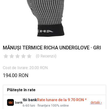
MĂNUȘI TERMICE RICHA UNDERGLOVE · GRI
(
0
Recenzii
)
Cost de livrare: 20.00 RON
194.00 RON
Plătește în rate
tbi bank
Rate lunare de la 9.70 RON
*
detalii
›
6-60 luni · finanțare 100% online