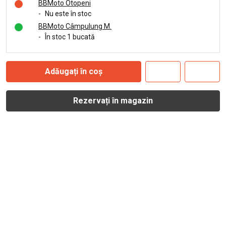
BBMoto Otopeni
-
Nu este în stoc
BBMoto Câmpulung M.
-
În stoc 1 bucată
Adăugați în coș
Rezervați în magazin