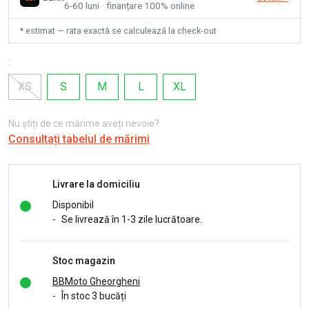
6-60 luni · finanțare 100% online
* estimat — rata exactă se calculează la check-out
:
XS
S
M
L
XL
Nu știți de ce mărime aveți nevoie?
Consultați tabelul de mărimi
Livrare la domiciliu
Disponibil
-
Se livrează în 1-3 zile lucrătoare.
Stoc magazin
BBMoto Gheorgheni
-
În stoc 3 bucăți