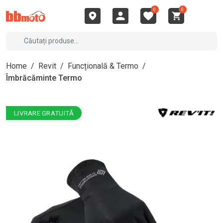
0
0
Home
/
Revit
/
Funcțională & Termo
/
Îmbrăcăminte Termo
LIVRARE GRATUITĂ