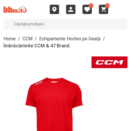
0
0
Home
/
CCM
/
Echipamente Hochei pe Geață
/
Îmbrăcăminte CCM & 47 Brand