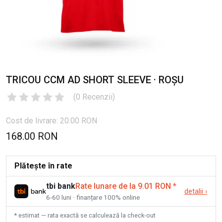
TRICOU CCM AD SHORT SLEEVE · ROȘU
(
0
Recenzii
)
Cost de livrare: 20.00 RON
168.00 RON
Plătește în rate
tbi bank
Rate lunare de la 9.01 RON
*
detalii
›
6-60 luni · finanțare 100% online
* estimat — rata exactă se calculează la check-out