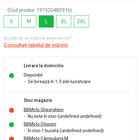
:
(
Cod produs
:
191520482916
)
S
M
L
XL
2XL
Nu știți de ce mărime aveți nevoie?
Consultați tabelul de mărimi
Livrare la domiciliu
Disponibil
-
Se livrează în 1-3 zile lucrătoare.
Stoc magazin
BBMoto Gheorgheni
-
Nu este în stoc (undefined undefined)
BBMoto Otopeni
-
În stoc 1 bucată (undefined undefined)
BBMoto Câmpulung M.