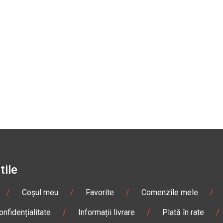
tile
/
Coșul meu
/
Favorite
/
Comenzile mele
/
onfidențialitate
/
Informații livrare
/
Plată în rate
/