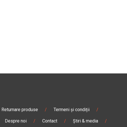
Returnare produse
/
Termeni și condiții
/
Despre noi
/
Contact
/
Știri & media
/