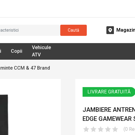
Magazi
Caută
Vehicule
i
Copii
ATV
minte CCM & 47 Brand
LIVRARE GRATUITĂ
JAMBIERE ANTREN
EDGE GAMEWEAR S
(
0
Re