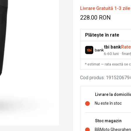
Livrare Gratuită 1-3 zile
228.00 RON
Plătește în rate
tbi bank
Rate
6-60 luni · fina
* estimat — rata exactă se 
Cod produs
:
191520679
Livrare la domicili
Nu este în stoc
Stoc magazin
BBMoto Gheorghen