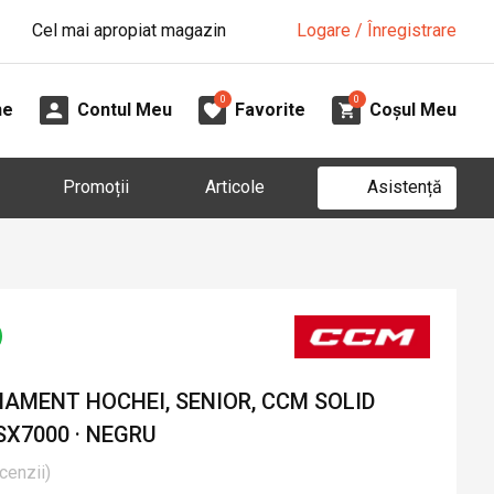
Cel mai apropiat magazin
Logare / Înregistrare
0
0
ne
Contul Meu
Favorite
Coșul Meu
Asistență
Promoții
Articole
AMENT HOCHEI, SENIOR, CCM SOLID
X7000 · NEGRU
cenzii
)