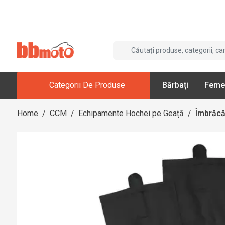
Categorii De Produse
Bărbați
Feme
Home
/
CCM
/
Echipamente Hochei pe Geață
/
Îmbrăcă