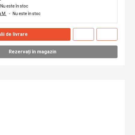
Nu este în stoc
 M.
-
Nu este în stoc
lii de livrare
Rezervați în magazin