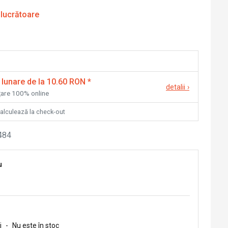
 lucrătoare
 lunare de la 10.60 RON
*
detalii
›
nțare 100% online
calculează la check-out
484
u
i
-
Nu este în stoc