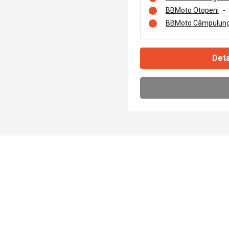
BBMoto Otopeni
-
BBMoto Câmpulung
Deta