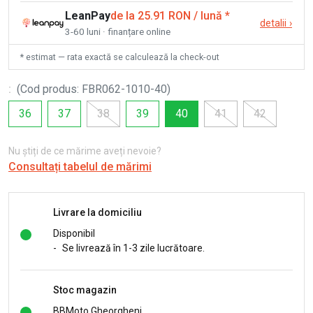
LeanPay
de la 25.91 RON / lună
*
detalii
›
3-60 luni · finanțare online
* estimat — rata exactă se calculează la check-out
:
(
Cod produs
:
FBR062-1010-40
)
36
37
38
39
40
41
42
Nu știți de ce mărime aveți nevoie?
Consultați tabelul de mărimi
Livrare la domiciliu
Disponibil
-
Se livrează în 1-3 zile lucrătoare.
Stoc magazin
BBMoto Gheorgheni