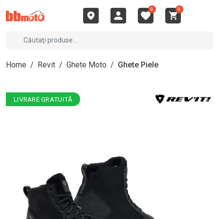
0
0
Home
/
Revit
/
Ghete Moto
/
Ghete Piele
LIVRARE GRATUITĂ