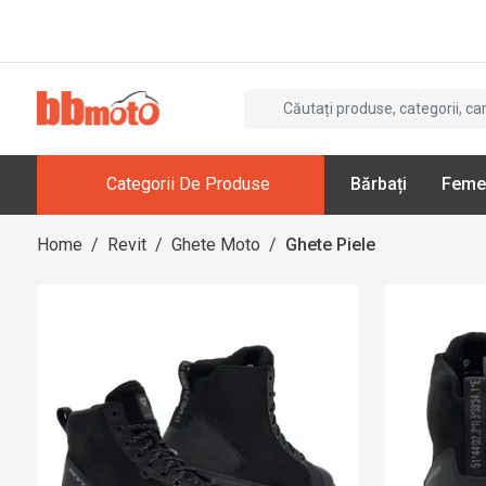
Categorii De Produse
Bărbați
Feme
Home
/
Revit
/
Ghete Moto
/
Ghete Piele