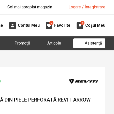
Cel mai apropiat magazin
Logare / Înregistrare
0
0
ne
Contul Meu
Favorite
Coșul Meu
Asistență
Promoții
Articole
 DIN PIELE PERFORATĂ REVIT ARROW