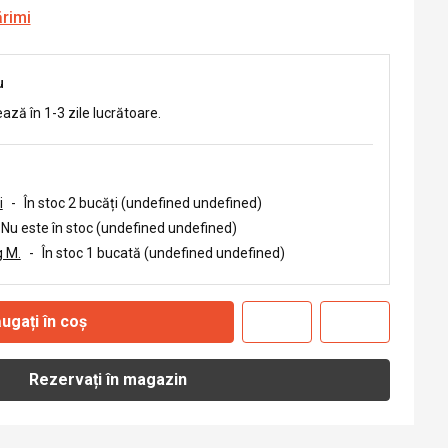
ărimi
u
ează în 1-3 zile lucrătoare.
i
-
În stoc 2 bucăți (undefined undefined)
Nu este în stoc (undefined undefined)
 M.
-
În stoc 1 bucată (undefined undefined)
ugați în coș
Rezervați în magazin