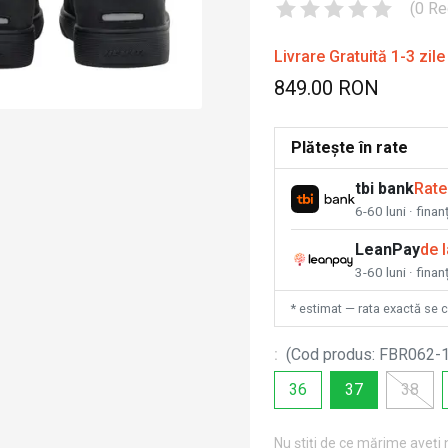
(
0
Re
Livrare Gratuită 1-3 zile
849.00 RON
Plătește în rate
tbi bank
Rate
6-60 luni · fina
LeanPay
de 
3-60 luni · finan
* estimat — rata exactă se 
:
(
Cod produs
:
FBR062-
36
37
38
Nu știți de ce mărime aveți