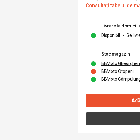
Consultați tabelul de m
Livrare la domicili
Disponibil
-
Se livr
Stoc magazin
BBMoto Gheorghen
BBMoto Otopeni
-
BBMoto Câmpulung
Adă