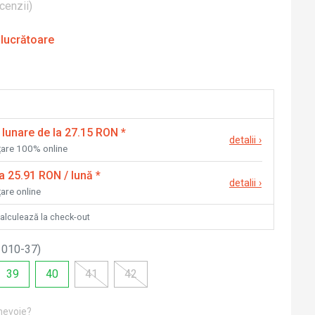
cenzii
)
 lucrătoare
 lunare de la 27.15 RON
*
detalii
›
nțare 100% online
la 25.91 RON / lună
*
detalii
›
țare online
calculează la check-out
1010-37
)
39
40
41
42
 nevoie?