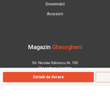
Snowmobil
Accesorii
Magazin
Gheorgheni
Str. Nicolae Bălcescu Nr. 100
Gheorgheni, Harghita
Detalii de livrare
Marți - Sâmbătă: 09:00 - 17:00
0745 153 295