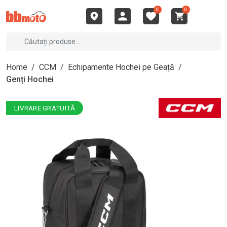
0
0
Home
/
CCM
/
Echipamente Hochei pe Geață
/
Genți Hochei
LIVRARE GRATUITĂ