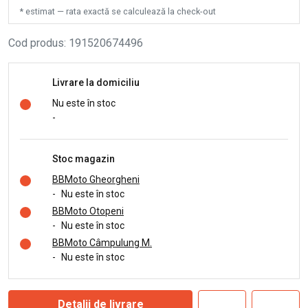
* estimat — rata exactă se calculează la check-out
Cod produs
:
191520674496
Livrare la domiciliu
Nu este în stoc
-
Stoc magazin
BBMoto Gheorgheni
-
Nu este în stoc
BBMoto Otopeni
-
Nu este în stoc
BBMoto Câmpulung M.
-
Nu este în stoc
Detalii de livrare