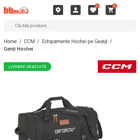
0
0
Home
/
CCM
/
Echipamente Hochei pe Geață
/
Genți Hochei
LIVRARE GRATUITĂ