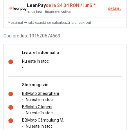
LeanPay
de la 24.34 RON / lună
*
detalii
›
3-60 luni · finanțare online
* estimat — rata exactă se calculează la check-out
Cod produs
:
191520674663
Livrare la domiciliu
Nu este în stoc
-
Stoc magazin
BBMoto Gheorgheni
-
Nu este în stoc
BBMoto Otopeni
-
Nu este în stoc
BBMoto Câmpulung M.
-
Nu este în stoc