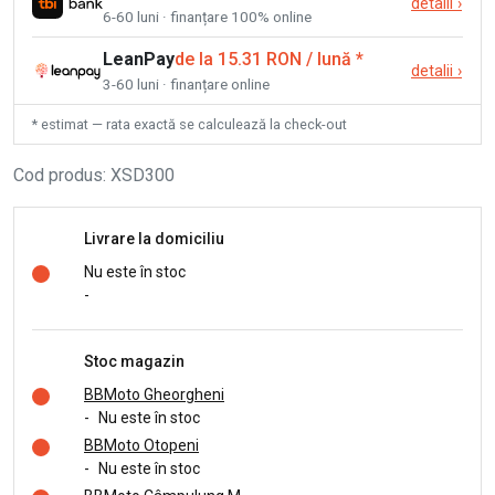
detalii
›
6-60 luni · finanțare 100% online
LeanPay
de la 15.31 RON / lună
*
detalii
›
3-60 luni · finanțare online
* estimat — rata exactă se calculează la check-out
Cod produs
:
XSD300
Livrare la domiciliu
Nu este în stoc
-
Stoc magazin
BBMoto Gheorgheni
-
Nu este în stoc
BBMoto Otopeni
-
Nu este în stoc