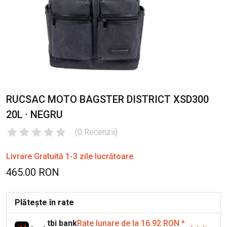
RUCSAC MOTO BAGSTER DISTRICT XSD300
20L · NEGRU
(
0
Recenzii
)
Livrare Gratuită 1-3 zile lucrătoare
465.00 RON
Plătește în rate
tbi bank
Rate lunare de la 16.92 RON
*