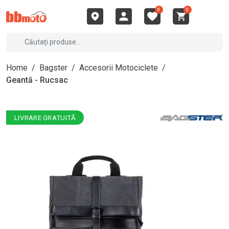
0
0
Home
/
Bagster
/
Accesorii Motociclete
/
Geantă - Rucsac
LIVRARE GRATUITĂ