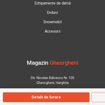
Echipamente de damă
Enduro
Snowmobil
Accesorii
Magazin
Gheorgheni
Str. Nicolae Bălcescu Nr. 100
Gheorgheni, Harghita
Detalii de livrare
Marți - Sâmbătă: 09:00 - 17:00