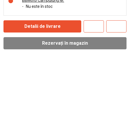
BBMoto Câmpulung M.
-
Nu este în stoc
Detalii de livrare
Rezervați în magazin