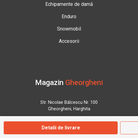
Echipamente de damă
Enduro
Snowmobil
Accesorii
Magazin
Gheorgheni
Str. Nicolae Bălcescu Nr. 100
Gheorgheni, Harghita
Detalii de livrare
Marți - Sâmbătă: 09:00 - 17:00