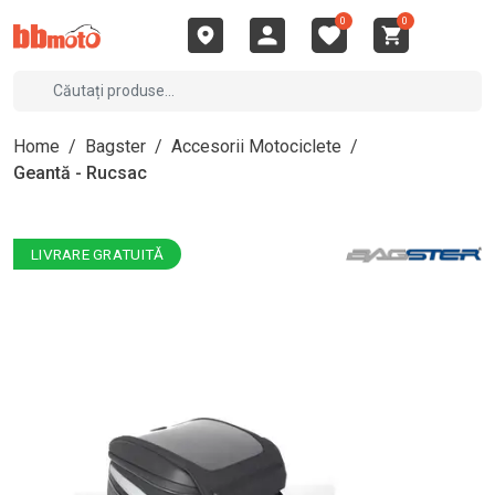
0
0
Home
/
Bagster
/
Accesorii Motociclete
/
Geantă - Rucsac
LIVRARE GRATUITĂ