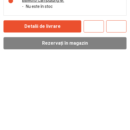
BBMoto Câmpulung M.
-
Nu este în stoc
Detalii de livrare
Rezervați în magazin