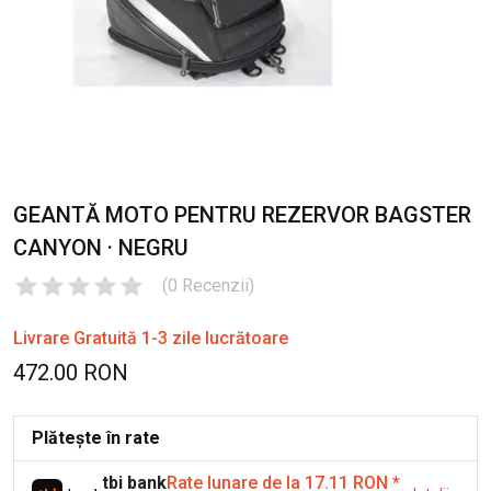
GEANTĂ MOTO PENTRU REZERVOR BAGSTER
CANYON · NEGRU
(
0
Recenzii
)
Livrare Gratuită 1-3 zile lucrătoare
472.00 RON
Plătește în rate
tbi bank
Rate lunare de la 17.11 RON
*