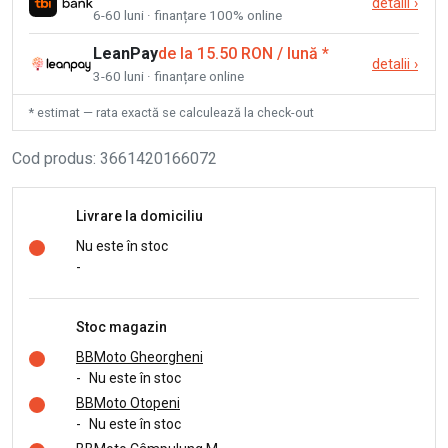
detalii
›
6-60 luni · finanțare 100% online
LeanPay
de la 15.50 RON / lună
*
detalii
›
3-60 luni · finanțare online
* estimat — rata exactă se calculează la check-out
Cod produs
:
3661420166072
Livrare la domiciliu
Nu este în stoc
-
Stoc magazin
BBMoto Gheorgheni
-
Nu este în stoc
BBMoto Otopeni
-
Nu este în stoc