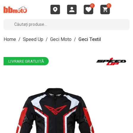
0
0
Home
/
Speed Up
/
Geci Moto
/
Geci Textil
LIVRARE GRATUITĂ