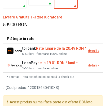
Livrare Gratuită 1-3 zile lucrătoare
599.00 RON
Plătește în rate
tbi bank
Rate lunare de la 20.49 RON
*
detalii
›
6-60 luni · finanțare 100% online
LeanPay
de la 19.01 RON / lună
*
detalii
›
3-60 luni · finanțare online
* estimat — rata exactă se calculează la check-out
:
(
Cod produs
:
123018640410XS
)
!
Acest produs nu mai face parte din oferta BBMoto.