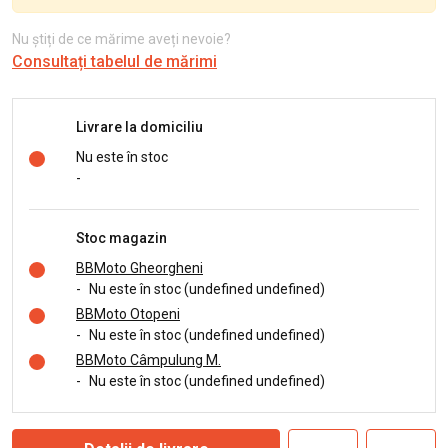
Nu știți de ce mărime aveți nevoie?
Consultați tabelul de mărimi
Livrare la domiciliu
Nu este în stoc
-
Stoc magazin
BBMoto Gheorgheni
-
Nu este în stoc (undefined undefined)
BBMoto Otopeni
-
Nu este în stoc (undefined undefined)
BBMoto Câmpulung M.
-
Nu este în stoc (undefined undefined)