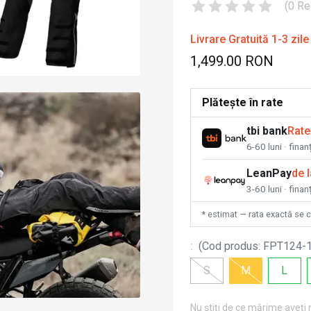
(
0
Re
Livrare Gratuită 1-3 zile
1,499.00 RON
Plătește în rate
tbi bank
Rate
6-60 luni · fina
LeanPay
de 
3-60 luni · finan
* estimat — rata exactă se 
:
(
Cod produs
:
FPT124-
S
M
L
Nu știți de ce mărime aveți