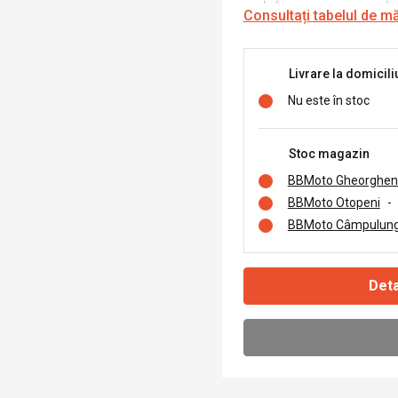
Consultați tabelul de m
Livrare la domicili
Nu este în stoc
Stoc magazin
BBMoto Gheorghen
BBMoto Otopeni
-
BBMoto Câmpulung
Deta