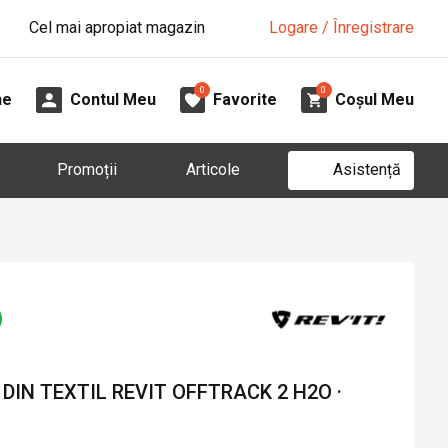
Cel mai apropiat magazin
Logare / Înregistrare
0
0
ne
Contul Meu
Favorite
Coșul Meu
Asistență
Promoții
Articole
IN TEXTIL REVIT OFFTRACK 2 H2O ·