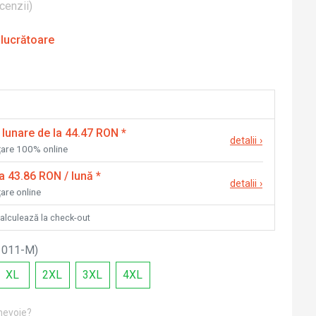
cenzii
)
 lucrătoare
 lunare de la 44.47 RON
*
detalii
›
nțare 100% online
la 43.86 RON / lună
*
detalii
›
țare online
calculează la check-out
1011-M
)
XL
2XL
3XL
4XL
 nevoie?