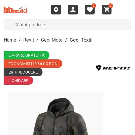
0
0
Home
/
Revit
/
Geci Moto
/
Geci Textil
LIVRARE GRATUITĂ
ECONOMISIȚI 364.00 RON
28% REDUCERE
LICHIDARE