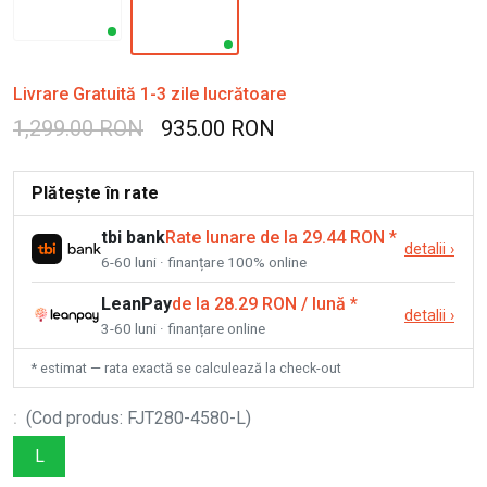
Livrare Gratuită 1-3 zile lucrătoare
1,299.00 RON
935.00 RON
Plătește în rate
tbi bank
Rate lunare de la 29.44 RON
*
detalii
›
6-60 luni · finanțare 100% online
LeanPay
de la 28.29 RON / lună
*
detalii
›
3-60 luni · finanțare online
* estimat — rata exactă se calculează la check-out
:
(
Cod produs
:
FJT280-4580-L
)
L