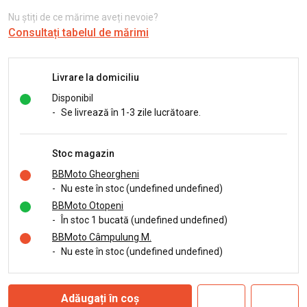
Nu știți de ce mărime aveți nevoie?
Consultați tabelul de mărimi
Livrare la domiciliu
Disponibil
-
Se livrează în 1-3 zile lucrătoare.
Stoc magazin
BBMoto Gheorgheni
-
Nu este în stoc (undefined undefined)
BBMoto Otopeni
-
În stoc 1 bucată (undefined undefined)
BBMoto Câmpulung M.
-
Nu este în stoc (undefined undefined)
Adăugați în coș