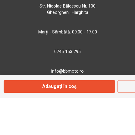
Str. Nicolae Bălcescu Nr. 100
Gheorgheni, Harghita
Marți - Sâmbătă: 09:00 - 17:00
0745 153 295
info@bbmoto.ro
Adăugați în coș
Magazin
Otopeni
Str. Ferme D Nr. 2