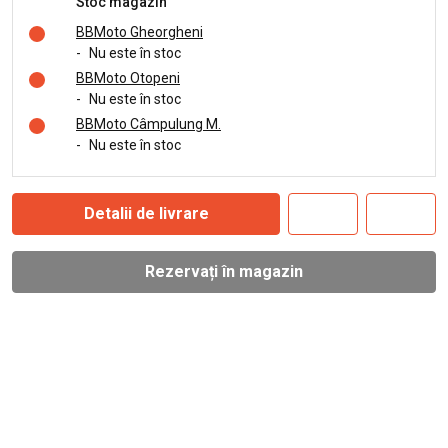
Stoc magazin
BBMoto Gheorgheni
-
Nu este în stoc
BBMoto Otopeni
-
Nu este în stoc
BBMoto Câmpulung M.
-
Nu este în stoc
Detalii de livrare
Rezervați în magazin