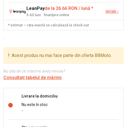
LeanPay
de la 26.66 RON / lună
*
detalii
›
3-60 luni · finanțare online
* estimat — rata exactă se calculează la check-out
:
!
Acest produs nu mai face parte din oferta BBMoto.
Nu știți de ce mărime aveți nevoie?
Consultați tabelul de mărimi
Livrare la domiciliu
Nu este în stoc
-