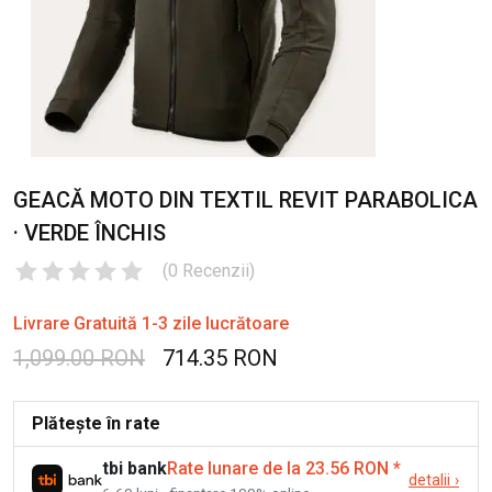
GEACĂ MOTO DIN TEXTIL REVIT PARABOLICA
· VERDE ÎNCHIS
(
0
Recenzii
)
Livrare Gratuită 1-3 zile lucrătoare
1,099.00 RON
714.35 RON
Plătește în rate
tbi bank
Rate lunare de la 23.56 RON
*
detalii
›