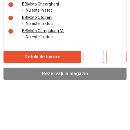
BBMoto Gheorgheni
-
Nu este în stoc
BBMoto Otopeni
-
Nu este în stoc
BBMoto Câmpulung M.
-
Nu este în stoc
Detalii de livrare
Rezervați în magazin