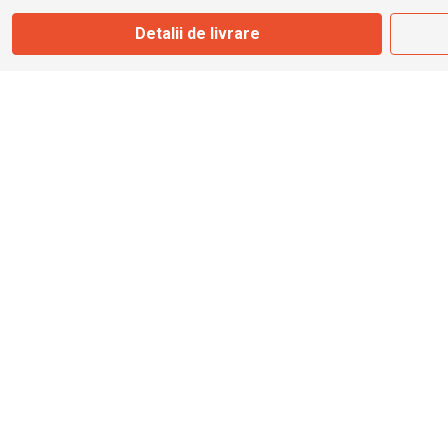
Detalii de livrare
info@bbmoto.ro
Magazin
Otopeni
Str. Ferme D Nr. 2
Otopeni, Ilfov
Marți - Sâmbătă: 10:00 - 18:00
0755 141 155