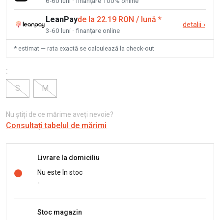
6-60 luni · finanțare 100% online
LeanPay
de la 22.19 RON / lună
*
detalii
›
3-60 luni · finanțare online
* estimat — rata exactă se calculează la check-out
:
S
M
Nu știți de ce mărime aveți nevoie?
Consultați tabelul de mărimi
Livrare la domiciliu
Nu este în stoc
-
Stoc magazin