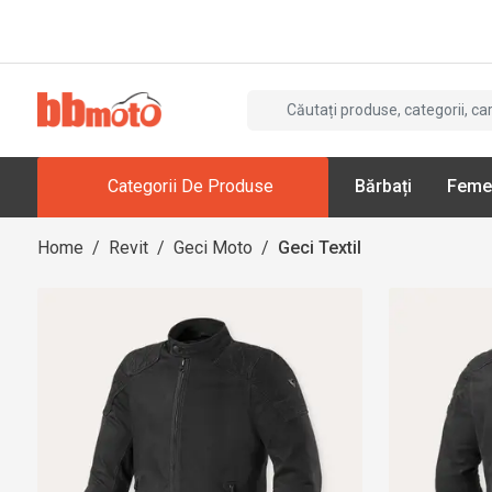
Categorii De Produse
Bărbați
Feme
Home
/
Revit
/
Geci Moto
/
Geci Textil