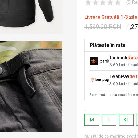
(
0
Re
Livrare Gratuită 1-3 zile
1,599.00 RON
1,2
Plătește în rate
tbi bank
Rate
6-60 luni · fina
LeanPay
de 
3-60 luni · finan
* estimat — rata exactă se 
:
M
L
XL
Nu știți de ce mărime aveți