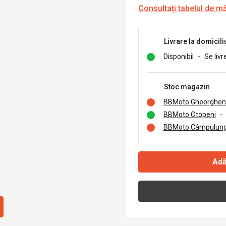
Consultați tabelul de m
Livrare la domicili
Disponibil
-
Se livr
Stoc magazin
BBMoto Gheorghen
BBMoto Otopeni
-
BBMoto Câmpulung
Adă