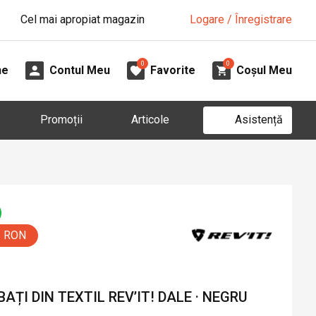
Cel mai apropiat magazin
Logare / Înregistrare
0
0
ne
Contul Meu
Favorite
Coșul Meu
Asistență
Promoții
Articole
0 RON
ȚI DIN TEXTIL REV’IT! DALE · NEGRU