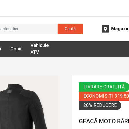
Magazi
Caută
Vehicule
i
Copii
ATV
LIVRARE GRATUITĂ
ECONOMISIȚI 319.8
20% REDUCERE
GEACĂ MOTO BĂRBA