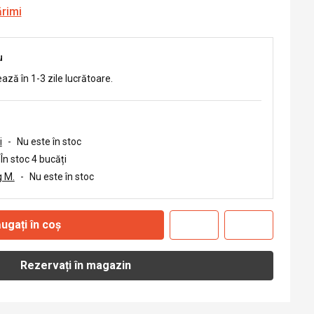
ărimi
u
ează în 1-3 zile lucrătoare.
i
-
Nu este în stoc
În stoc 4 bucăți
 M.
-
Nu este în stoc
ugați în coș
Rezervați în magazin