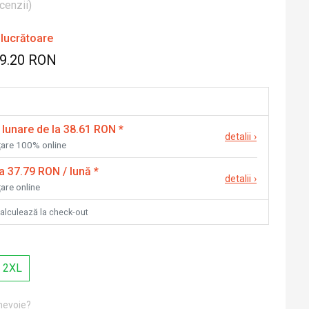
cenzii
)
 lucrătoare
79.20 RON
 lunare de la 38.61 RON
*
detalii
›
nțare 100% online
la 37.79 RON / lună
*
detalii
›
țare online
calculează la check-out
2XL
 nevoie?