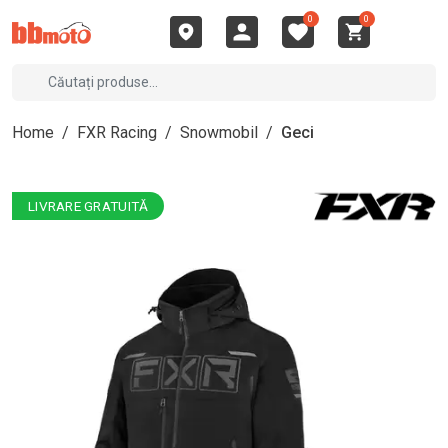
0
0
Home
/
FXR Racing
/
Snowmobil
/
Geci
LIVRARE GRATUITĂ