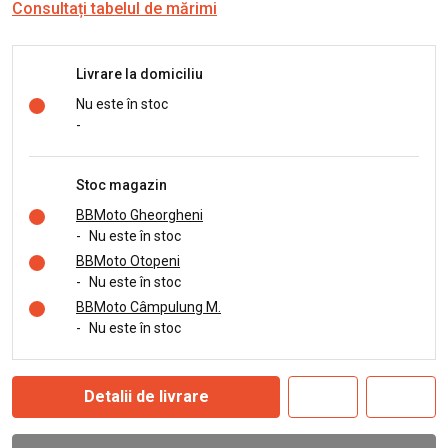
Consultați tabelul de mărimi
Livrare la domiciliu
Nu este în stoc
-
Stoc magazin
BBMoto Gheorgheni
-
Nu este în stoc
BBMoto Otopeni
-
Nu este în stoc
BBMoto Câmpulung M.
-
Nu este în stoc
Detalii de livrare