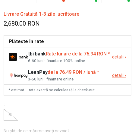
Livrare Gratuită 1-3 zile lucrătoare
2,680.00 RON
Plătește în rate
tbi bank
Rate lunare de la 75.94 RON
*
detalii
›
6-60 luni · finanțare 100% online
LeanPay
de la 76.49 RON / lună
*
detalii
›
3-60 luni · finanțare online
* estimat — rata exactă se calculează la check-out
:
XL
Nu știți de ce mărime aveți nevoie?