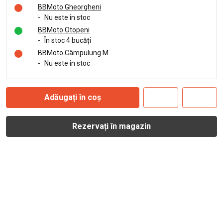
BBMoto Gheorgheni
-
Nu este în stoc
BBMoto Otopeni
-
În stoc 4 bucăți
BBMoto Câmpulung M.
-
Nu este în stoc
Adăugați în coș
Rezervați în magazin