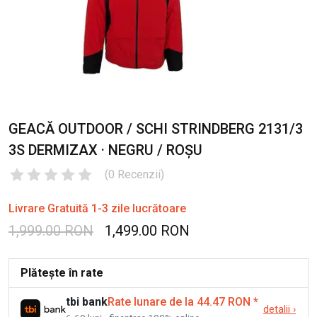
GEACĂ OUTDOOR / SCHI STRINDBERG 2131/3
3S DERMIZAX · NEGRU / ROȘU
(
0
Recenzii
)
Livrare Gratuită 1-3 zile lucrătoare
1,999.00 RON
1,499.00 RON
Plătește în rate
tbi bank
Rate lunare de la 44.47 RON
*
detalii
›