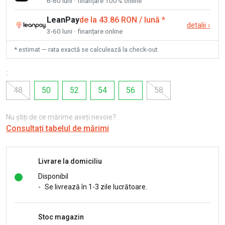
6-60 luni · finanțare 100% online
LeanPay
de la 43.86 RON / lună
*
detalii
›
3-60 luni · finanțare online
* estimat — rata exactă se calculează la check-out
:
48
50
52
54
56
58
Nu știți de ce mărime aveți nevoie?
Consultați tabelul de mărimi
Livrare la domiciliu
Disponibil
-
Se livrează în 1-3 zile lucrătoare.
Stoc magazin