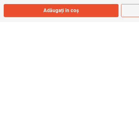
Adăugați în coș
info@bbmoto.ro
Magazin
Otopeni
Str. Ferme D Nr. 2
Otopeni, Ilfov
Marți - Sâmbătă: 10:00 - 18:00
0755 141 155