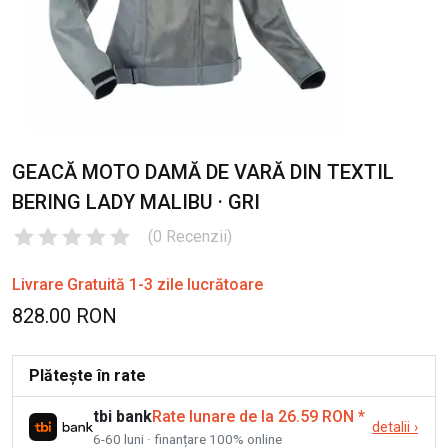
GEACĂ MOTO DAMĂ DE VARĂ DIN TEXTIL
BERING LADY MALIBU · GRI
(
0
Recenzii
)
Livrare Gratuită 1-3 zile lucrătoare
828.00 RON
Plătește în rate
tbi bank
Rate lunare de la 26.59 RON
*
detalii
›
6-60 luni · finanțare 100% online