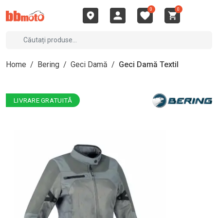
0
0
Home
/
Bering
/
Geci Damă
/
Geci Damă Textil
LIVRARE GRATUITĂ