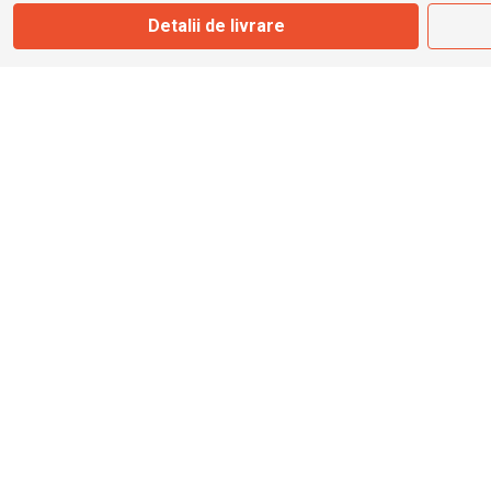
Detalii de livrare
info@bbmoto.ro
Magazin
Otopeni
Str. Ferme D Nr. 2
Otopeni, Ilfov
Marți - Sâmbătă: 10:00 - 18:00
0755 141 155