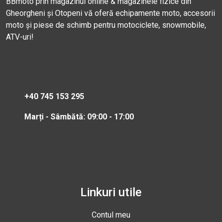
BBmoto prin magazinul online & magazinele fizice din
Gheorgheni și Otopeni vă oferă echipamente moto, accesorii
moto și piese de schimb pentru motociclete, snowmobile,
ATV-uri!
+40 745 153 295
Marți - Sâmbătă: 09:00 - 17:00
Linkuri utile
Contul meu