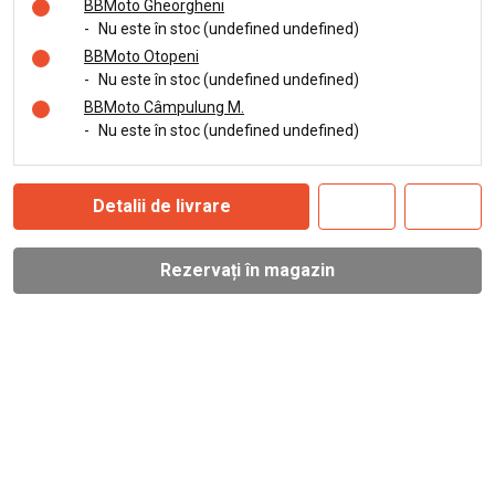
BBMoto Gheorgheni
-
Nu este în stoc (undefined undefined)
BBMoto Otopeni
-
Nu este în stoc (undefined undefined)
BBMoto Câmpulung M.
-
Nu este în stoc (undefined undefined)
Detalii de livrare
Rezervați în magazin