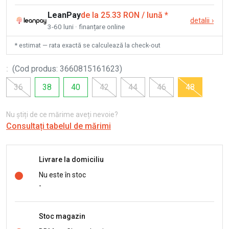
LeanPay
de la 25.33 RON / lună
*
detalii
›
3-60 luni · finanțare online
* estimat — rata exactă se calculează la check-out
:
(
Cod produs
:
3660815161623
)
36
38
40
42
44
46
48
Nu știți de ce mărime aveți nevoie?
Consultați tabelul de mărimi
Livrare la domiciliu
Nu este în stoc
-
Stoc magazin