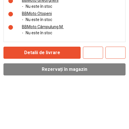
BBMoto Gheorgheni
-
Nu este în stoc
BBMoto Otopeni
-
Nu este în stoc
BBMoto Câmpulung M.
-
Nu este în stoc
Detalii de livrare
Rezervați în magazin