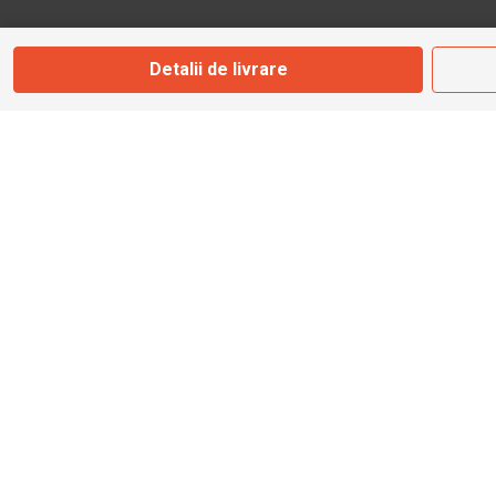
Marți - Sâmbătă: 09:00 - 17:00
Detalii de livrare
0745 153 295
info@bbmoto.ro
Magazin
Otopeni
Str. Ferme D Nr. 2
Otopeni, Ilfov