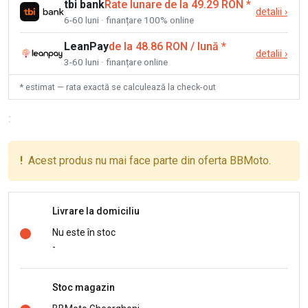
tbi bank
Rate lunare de la 49.29 RON
*
detalii
›
6-60 luni · finanțare 100% online
LeanPay
de la 48.86 RON / lună
*
detalii
›
3-60 luni · finanțare online
* estimat — rata exactă se calculează la check-out
:
!
Acest produs nu mai face parte din oferta BBMoto.
Livrare la domiciliu
Nu este în stoc
-
Stoc magazin