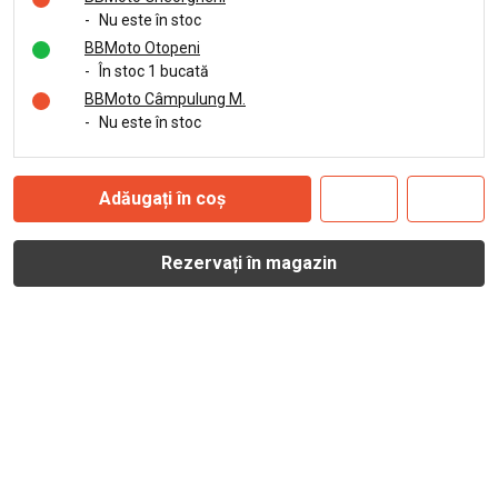
-
Nu este în stoc
BBMoto Otopeni
-
În stoc 1 bucată
BBMoto Câmpulung M.
-
Nu este în stoc
Adăugați în coș
Rezervați în magazin