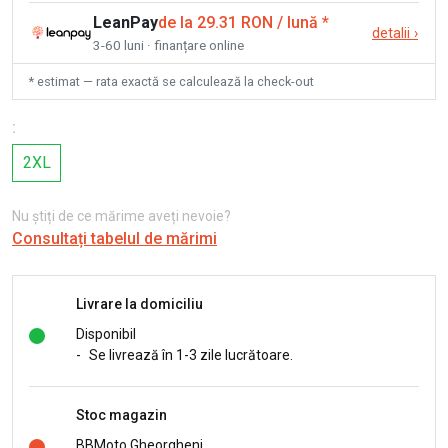
LeanPay
de la 29.31 RON / lună
*
detalii
›
3-60 luni · finanțare online
* estimat — rata exactă se calculează la check-out
:
2XL
Nu știți de ce mărime aveți nevoie?
Consultați tabelul de mărimi
Livrare la domiciliu
Disponibil
-
Se livrează în 1-3 zile lucrătoare.
Stoc magazin
BBMoto Gheorgheni