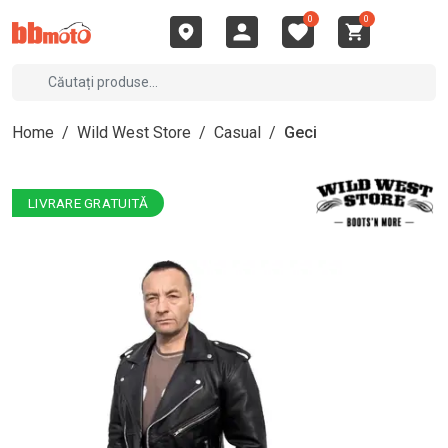
0
0
Home
/
Wild West Store
/
Casual
/
Geci
LIVRARE GRATUITĂ