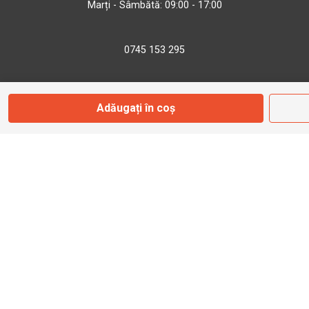
Marți - Sâmbătă: 09:00 - 17:00
0745 153 295
info@bbmoto.ro
Adăugați în coș
Magazin
Otopeni
Str. Ferme D Nr. 2
Otopeni, Ilfov
Marți - Sâmbătă: 10:00 - 18:00