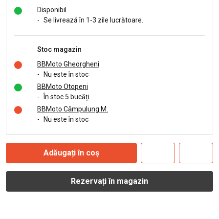
Disponibil
-
Se livrează în 1-3 zile lucrătoare.
Stoc magazin
BBMoto Gheorgheni
-
Nu este în stoc
BBMoto Otopeni
-
În stoc 5 bucăți
BBMoto Câmpulung M.
-
Nu este în stoc
Adăugați în coș
Rezervați în magazin