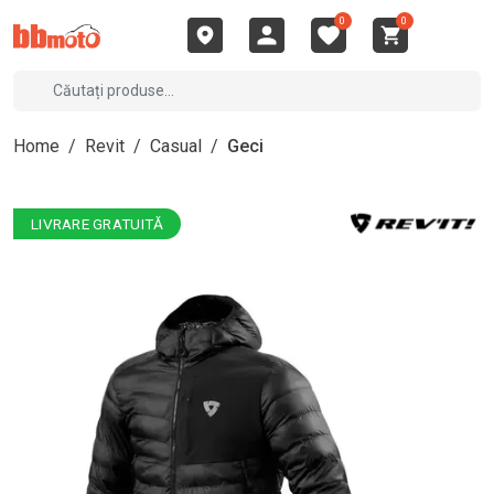
0
0
Home
/
Revit
/
Casual
/
Geci
LIVRARE GRATUITĂ