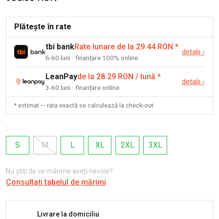
Plătește în rate
tbi bank
Rate lunare de la 29.44 RON
*
detalii
›
6-60 luni · finanțare 100% online
LeanPay
de la 28.29 RON / lună
*
detalii
›
3-60 luni · finanțare online
* estimat — rata exactă se calculează la check-out
:
S
M
L
XL
2XL
3XL
Nu știți de ce mărime aveți nevoie?
Consultați tabelul de mărimi
Livrare la domiciliu