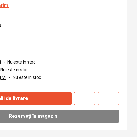
ărimi
u
i
-
Nu este în stoc
Nu este în stoc
 M.
-
Nu este în stoc
lii de livrare
Rezervați în magazin