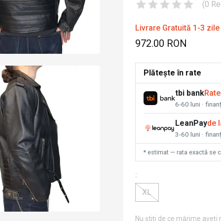
(
0
Re
Livrare Gratuită 1-3 zile
972.00 RON
Plătește în rate
tbi bank
Rate
6-60 luni · fina
LeanPay
de 
3-60 luni · finan
* estimat — rata exactă se 
:
XL
Nu știți de ce mărime aveți