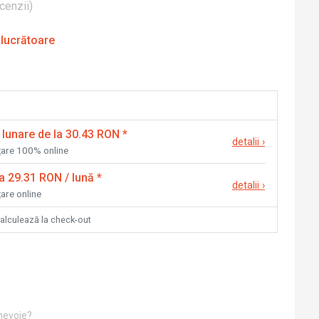
cenzii
)
 lucrătoare
 lunare de la 30.43 RON
*
detalii
›
nțare 100% online
la 29.31 RON / lună
*
detalii
›
țare online
calculează la check-out
 nevoie?