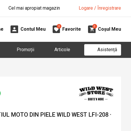
Cel mai apropiat magazin
Logare / Înregistrare
0
0
ne
Contul Meu
Favorite
Coșul Meu
Asistență
Promoții
Articole
UL MOTO DIN PIELE WILD WEST LFI-208 ·