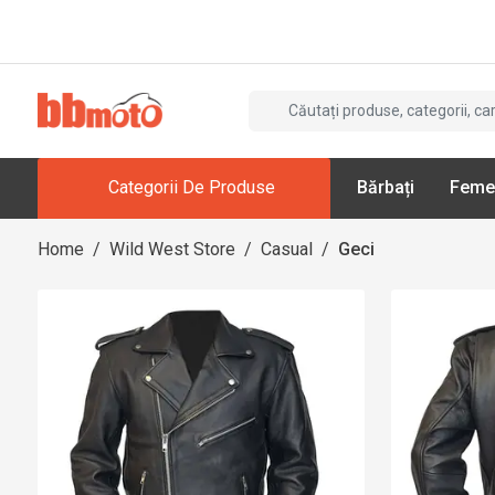
Categorii De Produse
Bărbați
Feme
Home
/
Wild West Store
/
Casual
/
Geci