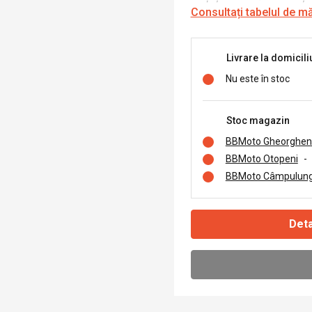
Consultați tabelul de m
Livrare la domicili
Nu este în stoc
Stoc magazin
BBMoto Gheorghen
BBMoto Otopeni
-
BBMoto Câmpulung
Deta