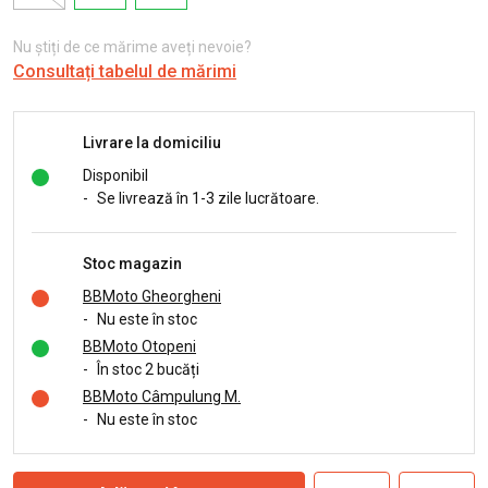
Nu știți de ce mărime aveți nevoie?
Consultați tabelul de mărimi
Livrare la domiciliu
Disponibil
-
Se livrează în 1-3 zile lucrătoare.
Stoc magazin
BBMoto Gheorgheni
-
Nu este în stoc
BBMoto Otopeni
-
În stoc 2 bucăți
BBMoto Câmpulung M.
-
Nu este în stoc