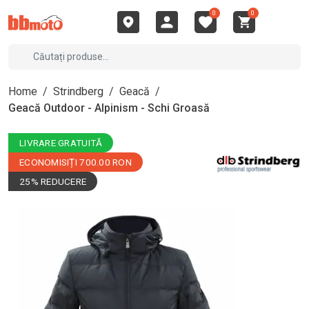
0
0
Home
/
Strindberg
/
Geacă
/
Geacă Outdoor - Alpinism - Schi Groasă
LIVRARE GRATUITĂ
ECONOMISIȚI 700.00 RON
25% REDUCERE