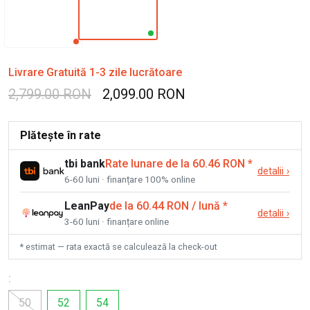
Livrare Gratuită 1-3 zile lucrătoare
2,799.00 RON
2,099.00 RON
Plătește în rate
tbi bank
Rate lunare de la 60.46 RON
*
detalii
›
6-60 luni · finanțare 100% online
LeanPay
de la 60.44 RON / lună
*
detalii
›
3-60 luni · finanțare online
* estimat — rata exactă se calculează la check-out
:
50
52
54