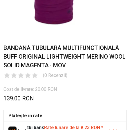
BANDANĂ TUBULARĂ MULTIFUNCTIONALĂ
BUFF ORIGINAL LIGHTWEIGHT MERINO WOOL
SOLID MAGENTA · MOV
(
0
Recenzii
)
Cost de livrare: 20.00 RON
139.00 RON
Plătește în rate
tbi bank
Rate lunare de la 8.23 RON
*