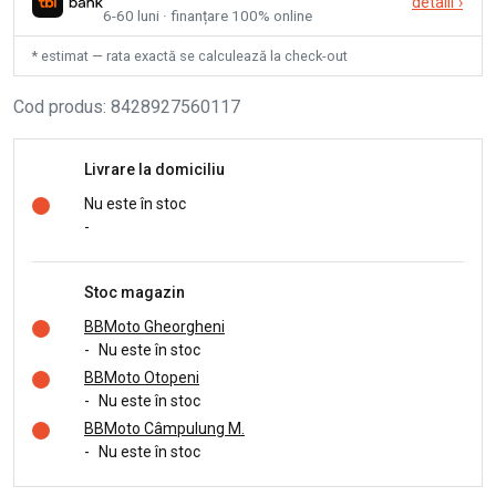
detalii
›
6-60 luni · finanțare 100% online
* estimat — rata exactă se calculează la check-out
Cod produs
:
8428927560117
Livrare la domiciliu
Nu este în stoc
-
Stoc magazin
BBMoto Gheorgheni
-
Nu este în stoc
BBMoto Otopeni
-
Nu este în stoc
BBMoto Câmpulung M.
-
Nu este în stoc