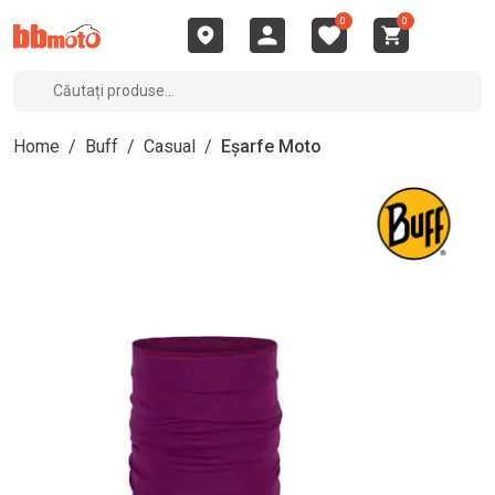
0
0
Home
/
Buff
/
Casual
/
Eșarfe Moto