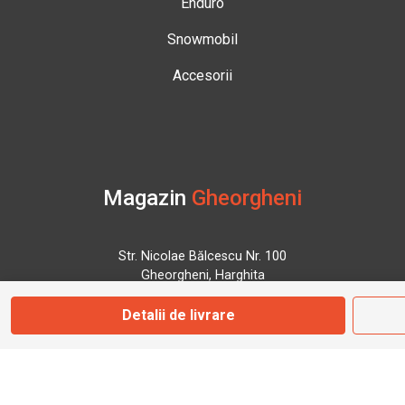
Enduro
Snowmobil
Accesorii
Magazin
Gheorgheni
Str. Nicolae Bălcescu Nr. 100
Gheorgheni, Harghita
Detalii de livrare
Marți - Sâmbătă: 09:00 - 17:00
0745 153 295