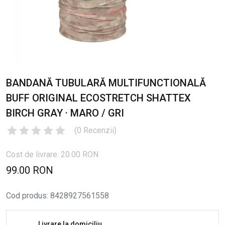
BANDANĂ TUBULARĂ MULTIFUNCTIONALĂ
BUFF ORIGINAL ECOSTRETCH SHATTEX
BIRCH GRAY · MARO / GRI
(
0
Recenzii
)
Cost de livrare: 20.00 RON
99.00 RON
Cod produs
:
8428927561558
Livrare la domiciliu