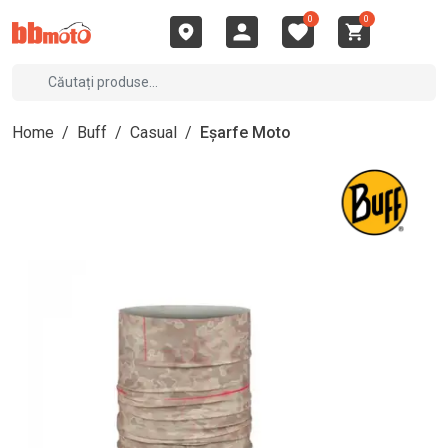
0
0
Home
/
Buff
/
Casual
/
Eșarfe Moto