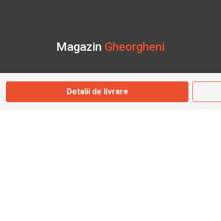
Magazin
Gheorgheni
Str. Nicolae Bălcescu Nr. 100
Gheorgheni, Harghita
Detalii de livrare
Marți - Sâmbătă: 09:00 - 17:00
0745 153 295
info@bbmoto.ro