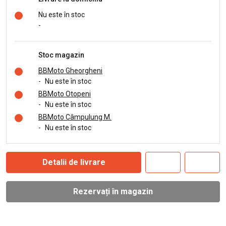
Nu este în stoc
-
Stoc magazin
BBMoto Gheorgheni
-
Nu este în stoc
BBMoto Otopeni
-
Nu este în stoc
BBMoto Câmpulung M.
-
Nu este în stoc
Detalii de livrare
Rezervați în magazin