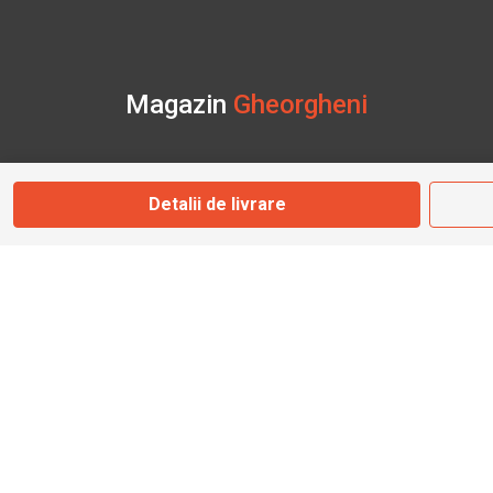
Magazin
Gheorgheni
Str. Nicolae Bălcescu Nr. 100
Gheorgheni, Harghita
Detalii de livrare
Marți - Sâmbătă: 09:00 - 17:00
0745 153 295
info@bbmoto.ro