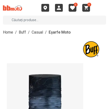
0
0
Home
/
Buff
/
Casual
/
Eșarfe Moto