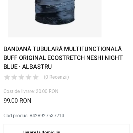
BANDANĂ TUBULARĂ MULTIFUNCTIONALĂ
BUFF ORIGINAL ECOSTRETCH NESHI NIGHT
BLUE · ALBASTRU
(
0
Recenzii
)
Cost de livrare: 20.00 RON
99.00 RON
Cod produs
:
8428927537713
Livrare la domiciliu