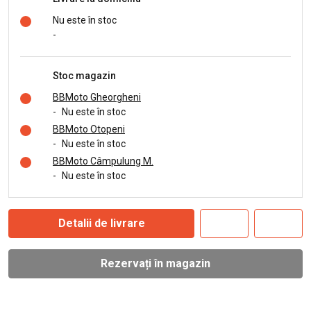
Nu este în stoc
-
Stoc magazin
BBMoto Gheorgheni
-
Nu este în stoc
BBMoto Otopeni
-
Nu este în stoc
BBMoto Câmpulung M.
-
Nu este în stoc
Detalii de livrare
Rezervați în magazin