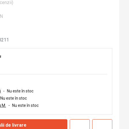
cenzii
)
ON
0211
u
i
-
Nu este în stoc
Nu este în stoc
 M.
-
Nu este în stoc
lii de livrare