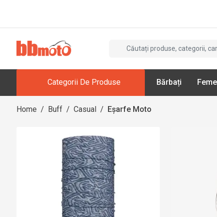
Categorii De Produse
Bărbați
Feme
Home
/
Buff
/
Casual
/
Eșarfe Moto