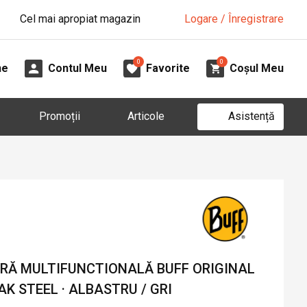
Cel mai apropiat magazin
Logare / Înregistrare
0
0
ne
Contul Meu
Favorite
Coșul Meu
Asistență
Promoții
Articole
Ă MULTIFUNCTIONALĂ BUFF ORIGINAL
 STEEL · ALBASTRU / GRI