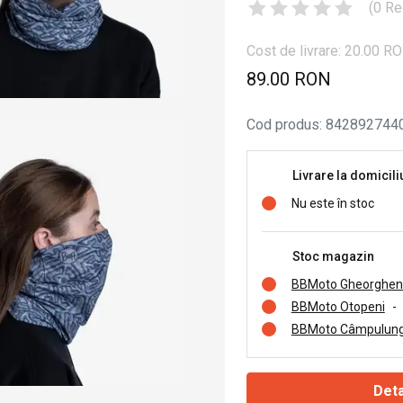
(
0
Re
Cost de livrare: 20.00 R
89.00 RON
Cod produs
:
842892744
Livrare la domicili
Nu este în stoc
Stoc magazin
BBMoto Gheorghen
BBMoto Otopeni
-
BBMoto Câmpulung
Deta