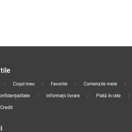
tile
/
Coșul meu
/
Favorite
/
Comenzile mele
/
onfidențialitate
/
Informații livrare
/
Plată în rate
/
iCredit
i