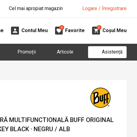
Cel mai apropiat magazin
Logare / Înregistrare
0
0
ne
Contul Meu
Favorite
Coșul Meu
Asistență
Promoții
Articole
Ă MULTIFUNCTIONALĂ BUFF ORIGINAL
Y BLACK · NEGRU / ALB