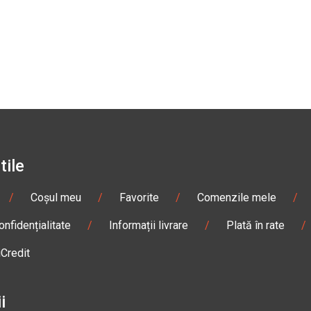
tile
/
Coșul meu
/
Favorite
/
Comenzile mele
/
onfidențialitate
/
Informații livrare
/
Plată în rate
/
iCredit
i