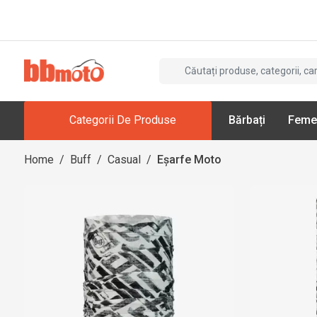
Categorii De Produse
Bărbați
Feme
Home
/
Buff
/
Casual
/
Eșarfe Moto