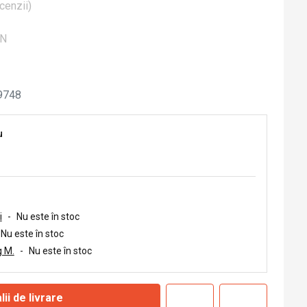
cenzii
)
ON
9748
u
i
-
Nu este în stoc
Nu este în stoc
 M.
-
Nu este în stoc
lii de livrare