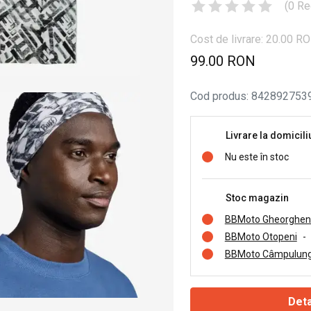
(
0
Re
Cost de livrare: 20.00 R
99.00 RON
Cod produs
:
842892753
Livrare la domicili
Nu este în stoc
Stoc magazin
BBMoto Gheorghen
BBMoto Otopeni
-
BBMoto Câmpulung
Deta