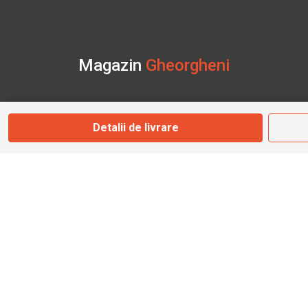
Magazin
Gheorgheni
Str. Nicolae Bălcescu Nr. 100
Gheorgheni, Harghita
Detalii de livrare
Marți - Sâmbătă: 09:00 - 17:00
0745 153 295
info@bbmoto.ro