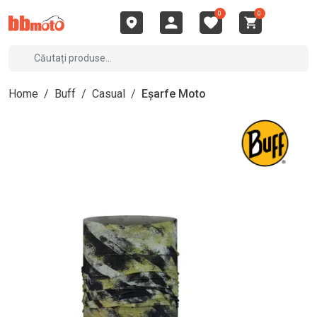
0
0
Home
/
Buff
/
Casual
/
Eșarfe Moto