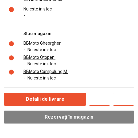
Nu este în stoc
-
Stoc magazin
BBMoto Gheorgheni
-
Nu este în stoc
BBMoto Otopeni
-
Nu este în stoc
BBMoto Câmpulung M.
-
Nu este în stoc
Detalii de livrare
Rezervați în magazin