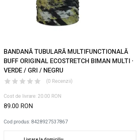
BANDANĂ TUBULARĂ MULTIFUNCTIONALĂ
BUFF ORIGINAL ECOSTRETCH BIMAN MULTI ·
VERDE / GRI / NEGRU
(
0
Recenzii
)
Cost de livrare: 20.00 RON
89.00 RON
Cod produs
:
8428927537867
Livrare la domiciliu